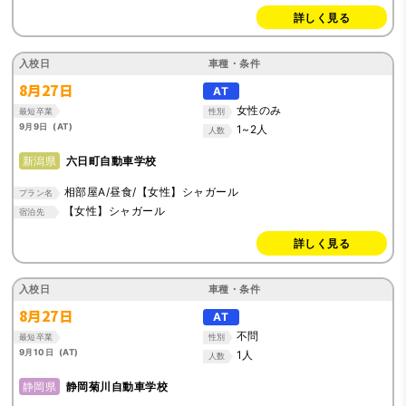
詳しく見る
入校日
車種・条件
8月27日
AT
女性のみ
最短卒業
性別
9月9日 (AT)
1~2人
人数
新潟県
六日町自動車学校
相部屋A/昼食/【女性】シャガール
プラン名
【女性】シャガール
宿泊先
詳しく見る
入校日
車種・条件
8月27日
AT
不問
最短卒業
性別
9月10日 (AT)
1人
人数
静岡県
静岡菊川自動車学校