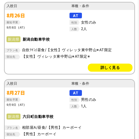
入校日
車種・条件
8月26日
AT
女性のみ
最短卒業
性別
9月8日 (AT)
2人
人数
新潟県
新潟自動車学校
自炊ﾂｲﾝ/昼食/【女性】ヴィレッタ東中野山※AT限定
プラン名
【女性】ヴィレッタ東中野山※AT限定※
宿泊先
詳しく見る
入校日
車種・条件
8月27日
AT
男性のみ
最短卒業
性別
9月9日 (AT)
1人
人数
新潟県
六日町自動車学校
相部屋A/昼食/【男性】カーボーイ
プラン名
【男性】カーボーイ
宿泊先