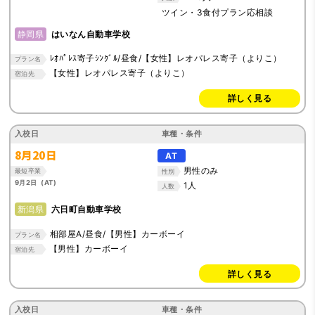
ツイン・3食付プラン応相談
静岡県
はいなん自動車学校
ﾚｵﾊﾟﾚｽ寄子ｼﾝｸﾞﾙ/昼食/【女性】レオパレス寄子（よりこ）
プラン名
【女性】レオパレス寄子（よりこ）
宿泊先
詳しく見る
入校日
車種・条件
8月20日
AT
男性のみ
最短卒業
性別
9月2日 (AT)
1人
人数
新潟県
六日町自動車学校
相部屋A/昼食/【男性】カーボーイ
プラン名
【男性】カーボーイ
宿泊先
詳しく見る
入校日
車種・条件