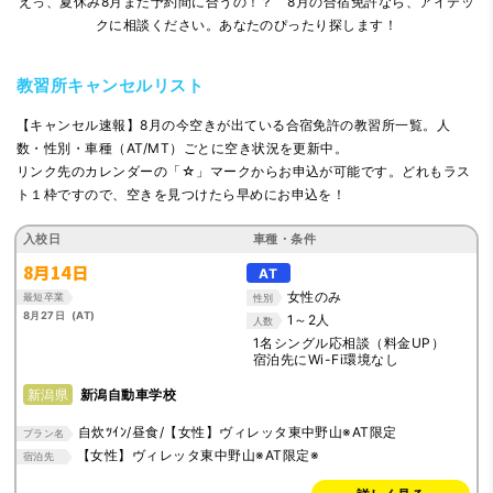
えっ、夏休み8月まだ予約間に合うの！？ 8月の合宿免許なら、アイテッ
クに相談ください。あなたのぴったり探します！
教習所キャンセルリスト
【キャンセル速報】8月の今空きが出ている合宿免許の教習所一覧。人
数・性別・車種（AT/MT）ごとに空き状況を更新中。
リンク先のカレンダーの「☆」マークからお申込が可能です。どれもラス
ト１枠ですので、空きを見つけたら早めにお申込を！
入校日
車種・条件
8月14日
AT
女性のみ
最短卒業
性別
8月27日 (AT)
1～2人
人数
1名シングル応相談（料金UP）
宿泊先にWi-Fi環境なし
新潟県
新潟自動車学校
自炊ﾂｲﾝ/昼食/【女性】ヴィレッタ東中野山※AT限定
プラン名
【女性】ヴィレッタ東中野山※AT限定※
宿泊先