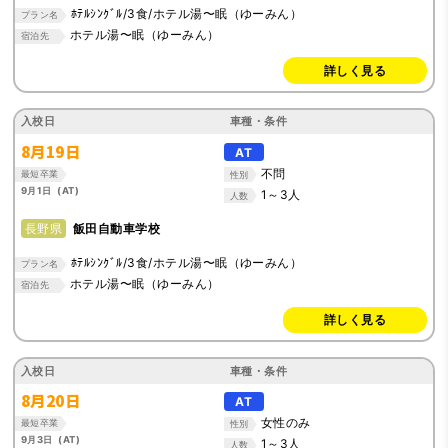
ﾎﾃﾙｼﾝｸﾞﾙ/3食/ホテル湯〜眠（ゆーみん）
プラン名
ホテル湯〜眠（ゆーみん）
宿泊先
詳しく見る
入校日
車種・条件
8月19日
AT
不問
最短卒業
性別
9月1日 (AT)
1～3人
人数
長野県
飯田自動車学校
ﾎﾃﾙｼﾝｸﾞﾙ/3食/ホテル湯〜眠（ゆーみん）
プラン名
ホテル湯〜眠（ゆーみん）
宿泊先
詳しく見る
入校日
車種・条件
8月20日
AT
女性のみ
最短卒業
性別
9月3日 (AT)
1～3人
人数