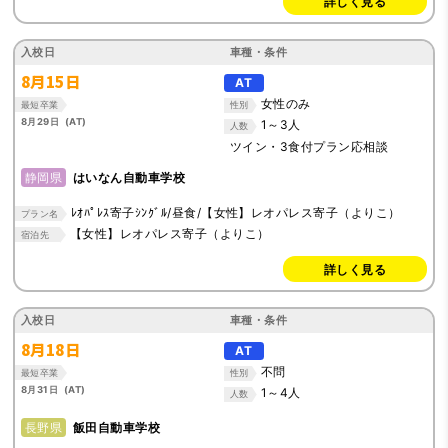
詳しく見る
入校日
車種・条件
8月15日
AT
女性のみ
最短卒業
性別
8月29日 (AT)
1～3人
人数
ツイン・3食付プラン応相談
静岡県
はいなん自動車学校
ﾚｵﾊﾟﾚｽ寄子ｼﾝｸﾞﾙ/昼食/【女性】レオパレス寄子（よりこ）
プラン名
【女性】レオパレス寄子（よりこ）
宿泊先
詳しく見る
入校日
車種・条件
8月18日
AT
不問
最短卒業
性別
8月31日 (AT)
1～4人
人数
長野県
飯田自動車学校