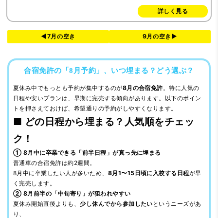
詳しく見る
◀7月の空き
9月の空き▶
合宿免許の「8月予約」、いつ埋まる？どう選ぶ？
夏休み中でもっとも予約が集中するのが
8月の合宿免許
。特に人気の
日程や安いプランは、早期に完売する傾向があります。以下のポイン
トを押さえておけば、希望通りの予約がしやすくなります。
■ どの日程から埋まる？人気順をチェッ
ク！
① 8月中に卒業できる「前半日程」が真っ先に埋まる
普通車の合宿免許は約2週間。
8月中に卒業したい人が多いため、
8月1〜15日頃に入校する日程
が早
く完売します。
② 8月前半の「中旬寄り」が狙われやすい
夏休み開始直後よりも、
少し休んでから参加したい
というニーズがあ
り、