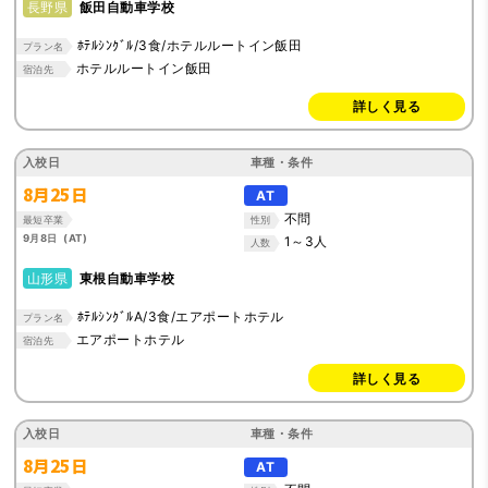
長野県
飯田自動車学校
ﾎﾃﾙｼﾝｸﾞﾙ/3食/ホテルルートイン飯田
プラン名
ホテルルートイン飯田
宿泊先
詳しく見る
入校日
車種・条件
8月25日
AT
不問
最短卒業
性別
9月8日 (AT)
1～3人
人数
山形県
東根自動車学校
ﾎﾃﾙｼﾝｸﾞﾙA/3食/エアポートホテル
プラン名
エアポートホテル
宿泊先
詳しく見る
入校日
車種・条件
8月25日
AT