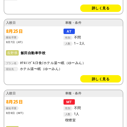
詳しく見る
入校日
車種・条件
8月25日
AT
不問
最短卒業
性別
9月7日 (AT)
1～2人
人数
長野県
飯田自動車学校
ﾎﾃﾙｼﾝｸﾞﾙ/3食/ホテル湯〜眠（ゆーみん）
プラン名
ホテル湯〜眠（ゆーみん）
宿泊先
詳しく見る
入校日
車種・条件
8月25日
MT
不問
最短卒業
性別
9月9日 (MT)
1人
人数
喫煙室