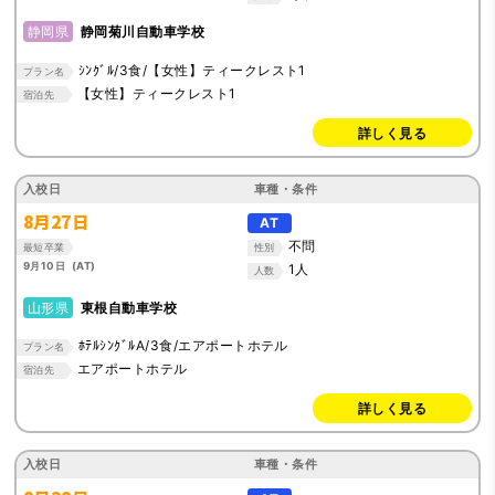
静岡県
静岡菊川自動車学校
ｼﾝｸﾞﾙ/3食/【女性】ティークレスト1
プラン名
【女性】ティークレスト1
宿泊先
詳しく見る
入校日
車種・条件
8月27日
AT
不問
最短卒業
性別
9月10日 (AT)
1人
人数
山形県
東根自動車学校
ﾎﾃﾙｼﾝｸﾞﾙA/3食/エアポートホテル
プラン名
エアポートホテル
宿泊先
詳しく見る
入校日
車種・条件