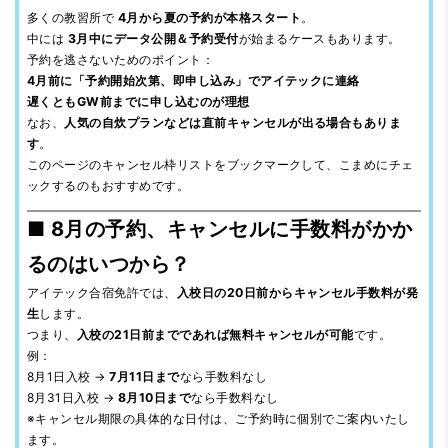
多くの教習所で
4月から夏の予約が本格スタート
。
中には
3月中にデータ公開＆予約受付
が始まるケースもあります。
予約を逃さないためのポイント：
4月前に「予約開始次第、即申し込み」でアイテックに連絡
遅くともGW前までに申し込むのが理想
なお、
人気の自炊プランなどは直前キャンセルが出る場合もありま
す
。
このページのキャンセル枠リストをブックマークして、こまめにチェ
ックするのもおすすめです。
■ 8月の予約、キャンセルに手数料がかか
るのはいつから？
アイテック合宿免許では、
入校日の20日前からキャンセル手数料が発
生
します。
つまり、
入校の21日前までであれば無料キャンセルが可能
です。
例：
8月1日入校 →
7月11日まで
なら手数料なし
8月31日入校 →
8月10日まで
なら手数料なし
※キャンセル期限の具体的な日付は、ご予約時に個別でご案内いたし
ます。