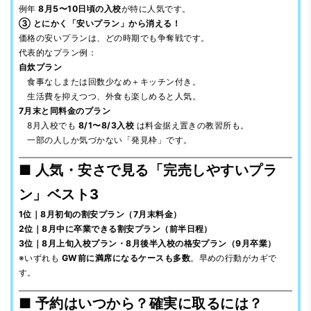
例年
8月5〜10日頃の入校
が特に人気です。
③ とにかく「安いプラン」から消える！
価格の安いプランは、どの時期でも争奪戦です。
代表的なプラン例：
自炊プラン
食事なしまたは回数少なめ＋キッチン付き。
生活費を抑えつつ、外食も楽しめると人気。
7月末と同料金のプラン
8月入校でも
8/1〜8/3入校
は料金据え置きの教習所も。
一部の人しか気づかない「発見枠」です。
■ 人気・安さで見る「完売しやすいプラ
ン」ベスト3
1位｜8月初旬の割安プラン（7月末料金）
2位｜8月中に卒業できる割安プラン（前半日程）
3位｜8月上旬入校プラン・8月後半入校の格安プラン（9月卒業）
※いずれも
GW前に満席になるケースも多数
。早めの行動がカギで
す。
■ 予約はいつから？確実に取るには？