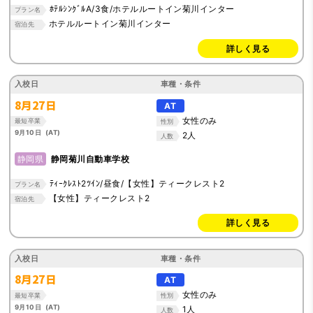
ﾎﾃﾙｼﾝｸﾞﾙA/3食/ホテルルートイン菊川インター
プラン名
ホテルルートイン菊川インター
宿泊先
詳しく見る
入校日
車種・条件
8月27日
AT
女性のみ
最短卒業
性別
9月10日 (AT)
2人
人数
静岡県
静岡菊川自動車学校
ﾃｨｰｸﾚｽﾄ2ﾂｲﾝ/昼食/【女性】ティークレスト2
プラン名
【女性】ティークレスト2
宿泊先
詳しく見る
入校日
車種・条件
8月27日
AT
女性のみ
最短卒業
性別
9月10日 (AT)
1人
人数