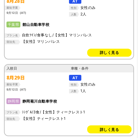
8月28日
AT
女性のみ
最短卒業
性別
9月12日 (AT)
2人
人数
千葉県
館山自動車学校
自炊ﾂｲﾝ/食事なし/【女性】マリンパレス
プラン名
【女性】マリンパレス
宿泊先
詳しく見る
入校日
車種・条件
8月29日
AT
女性のみ
最短卒業
性別
9月12日 (AT)
1人
人数
静岡県
静岡菊川自動車学校
ｼﾝｸﾞﾙ/3食/【女性】ティークレスト1
プラン名
【女性】ティークレスト1
宿泊先
詳しく見る