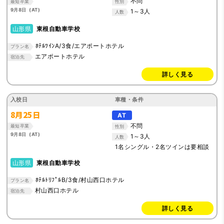
不問
最短卒業
性別
9月8日 (AT)
1～3人
人数
山形県
東根自動車学校
ﾎﾃﾙﾂｲﾝA/3食/エアポートホテル
プラン名
エアポートホテル
宿泊先
詳しく見る
入校日
車種・条件
8月25日
AT
不問
最短卒業
性別
9月8日 (AT)
1～3人
人数
1名シングル・2名ツインは要相談
山形県
東根自動車学校
ﾎﾃﾙﾄﾘﾌﾟﾙB/3食/村山西口ホテル
プラン名
村山西口ホテル
宿泊先
詳しく見る