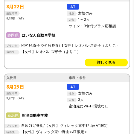
8月22日
AT
女性のみ
最短卒業
性別
9月5日 (AT)
1～3人
人数
ツイン・3食付プラン応相談
静岡県
はいなん自動車学校
ﾚｵﾊﾟﾚｽ寄子ｼﾝｸﾞﾙ/昼食/【女性】レオパレス寄子（よりこ）
プラン名
【女性】レオパレス寄子（よりこ）
宿泊先
詳しく見る
入校日
車種・条件
8月25日
AT
女性のみ
最短卒業
性別
9月7日 (AT)
2人
人数
宿泊先にWi-Fi環境なし
新潟県
新潟自動車学校
自炊ﾂｲﾝ/昼食/【女性】ヴィレッタ東中野山※AT限定
プラン名
【女性】ヴィレッタ東中野山※AT限定※
宿泊先