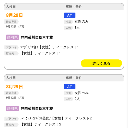
入校日
車種・条件
8月29日
AT
女性のみ
最短卒業
性別
9月12日 (AT)
1人
人数
静岡県
静岡菊川自動車学校
ｼﾝｸﾞﾙ/3食/【女性】ティークレスト1
プラン名
【女性】ティークレスト1
宿泊先
詳しく見る
入校日
車種・条件
8月29日
AT
女性のみ
最短卒業
性別
9月12日 (AT)
2人
人数
静岡県
静岡菊川自動車学校
ﾃｨｰｸﾚｽﾄ2ﾂｲﾝ/昼食/【女性】ティークレスト2
プラン名
【女性】ティークレスト2
宿泊先