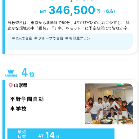
346,500
円
（税込）
MT
当教習所は、東京から新幹線で50分、JR宇都宮駅の北西に位置し、 緑
豊かな環境の中『親切』『丁寧』をモットーに予定期間にて皆様が卒業
できるよう職員一同応援致します。
2人で合宿
グループで合宿
相部屋プラン
山形県
平野学園自動
車学校
最短
14
AT
日数
日