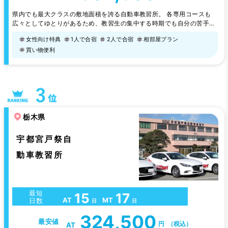
県内でも最大クラスの敷地面積を誇る自動車教習所。 各専用コースも
広々としてゆとりがあるため、教習生の集中する時期でも自分の苦手な
課題を何度でもチャレンジでき、着実にステップアップできます。 「い
女性向け特典
1人で合宿
2人で合宿
相部屋プラン
きなりコースに出るのは少し不安」という方のために、「トレーチャ
買い物便利
ー」というシミュレーション教習を1時限目に取り入れています。 指導
員はベテランから若手まで、確かな指導と適切なアドバイスが可能。あ
なたの運転免許…
栃木県
宇都宮戸祭自
動車教習所
最短
15
17
AT
MT
日数
日
日
324,500
最安値
円
（税込）
AT