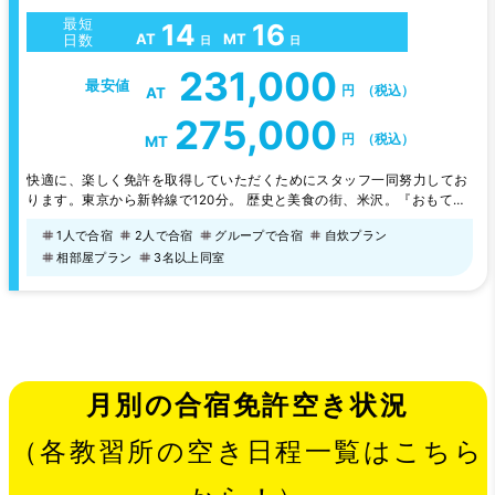
最短
14
16
AT
MT
日数
日
日
231,000
最安値
円
（税込）
AT
275,000
円
（税込）
MT
快適に、楽しく免許を取得していただくためにスタッフ一同努力してお
ります。東京から新幹線で120分。 歴史と美食の街、米沢。『おもてな
しの心』を大切にするスタッフとバラエティに富んだ清潔な宿泊施設が
1人で合宿
2人で合宿
グループで合宿
自炊プラン
人気の秘密です♪
相部屋プラン
3名以上同室
月別の合宿免許空き状況
（各教習所の空き日程一覧はこちら