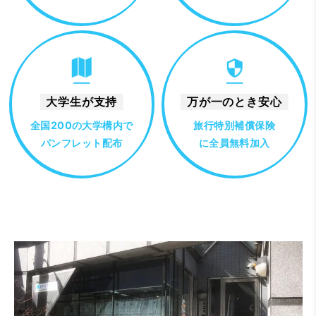
大学生が支持
万が一のとき安心
全国200の大学構内で
旅行特別補償保険
パンフレット配布
に全員無料加入