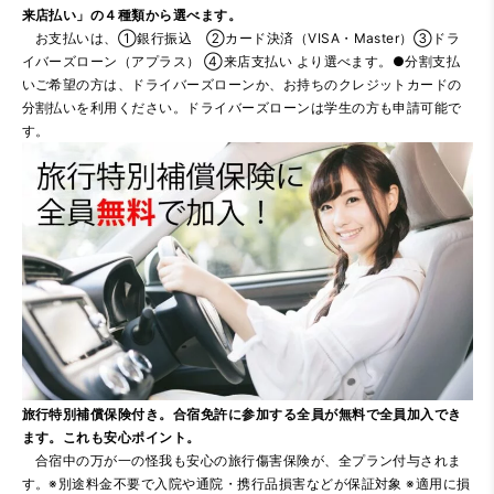
来店払い」の４種類から選べます。
お支払いは、①銀行振込 ②カード決済（VISA・Master）③ドラ
イバーズローン（アプラス） ④来店支払い より選べます。●分割支払
いご希望の方は、ドライバーズローンか、お持ちのクレジットカードの
分割払いを利用ください。ドライバーズローンは学生の方も申請可能で
す。
旅行特別補償保険付き。合宿免許に参加する全員が無料で全員加入でき
ます。これも安心ポイント。
合宿中の万が一の怪我も安心の旅行傷害保険が、全プラン付与されま
す。※別途料金不要で入院や通院・携行品損害などが保証対象 ※適用に損