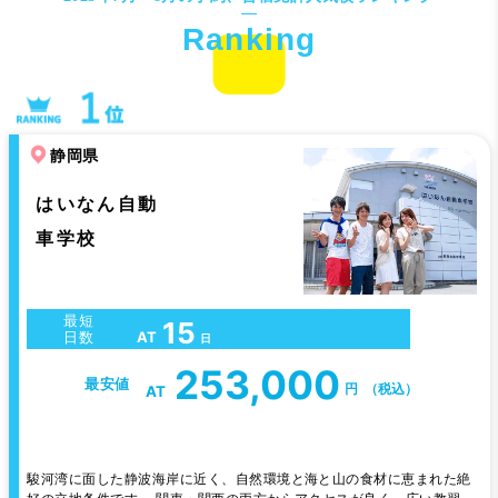
静岡県
はいなん自動
車学校
最短
15
AT
日数
日
253,000
最安値
円
（税込）
AT
駿河湾に面した静波海岸に近く、自然環境と海と山の食材に恵まれた絶