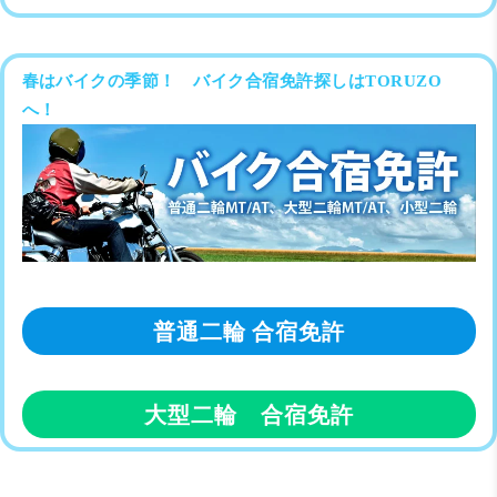
春はバイクの季節！ バイク合宿免許探しはTORUZO
へ！
普通二輪 合宿免許
大型二輪 合宿免許