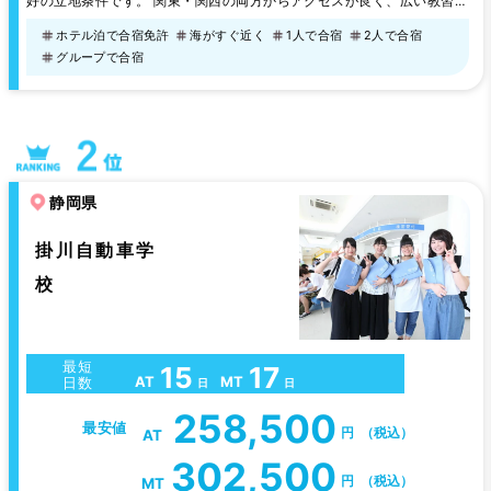
好の立地条件です。 関東・関西の両方からアクセスが良く、広い教習コ
ースで気持ちよく教習を受けることができます。 【教習生に人気のグル
ホテル泊で合宿免許
海がすぐ近く
1人で合宿
2人で合宿
メ】 ・炭焼きレストランさわやか
グループで合宿
静岡県
掛川自動車学
校
最短
15
17
AT
MT
日数
日
日
258,500
最安値
円
（税込）
AT
302,500
円
（税込）
MT