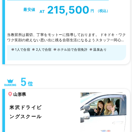
215,500
最安値
円
（税込）
AT
当教習所は親切、丁寧をモットーに指導しております。 ドキドキ・ワク
ワク笑顔の絶えない思い出に残る合宿生活になるようスタッフ一同心よ
りお待ちしています。
1人で合宿
2人で合宿
ホテル泊で合宿免許
温泉あり
山形県
米沢ドライビ
ングスクール