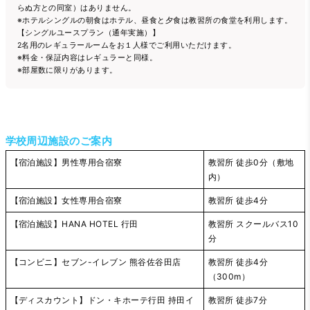
らぬ方との同室）はありません。
※ホテルシングルの朝食はホテル、昼食と夕食は教習所の食堂を利用します。
【シングルユースプラン（通年実施）】
2名用のレギュラールームをお１人様でご利用いただけます。
※料金・保証内容はレギュラーと同様。
※部屋数に限りがあります。
学校周辺施設のご案内
【宿泊施設】男性専用合宿寮
教習所 徒歩0分（敷地
内）
【宿泊施設】女性専用合宿寮
教習所 徒歩4分
【宿泊施設】HANA HOTEL 行田
教習所 スクールバス10
分
【コンビニ】セブン-イレブン 熊谷佐谷田店
教習所 徒歩4分
（300m）
【ディスカウント】ドン・キホーテ行田 持田イ
教習所 徒歩7分