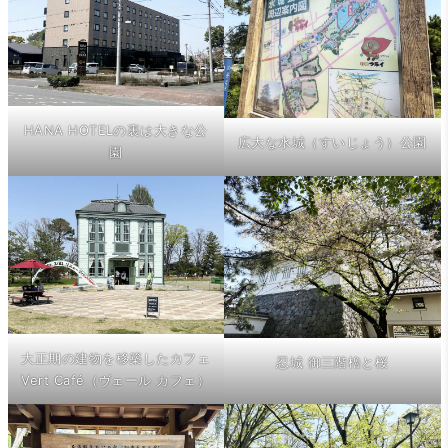
HANA HOTELの裏は大きな公
広大な水城（すいじょう）公園
園
大正期の建物を移築したカフェ
忍城 御三階櫓と桜
Vert Café（ヴェール カフェ）