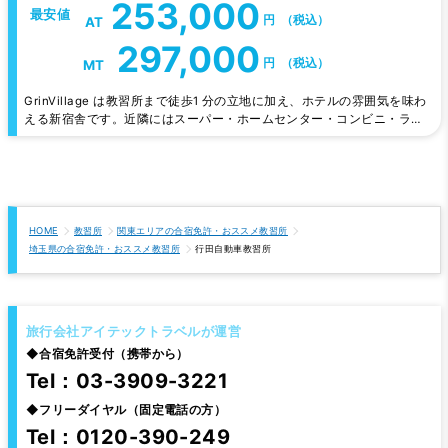
253,000
最安値
円
（税込）
AT
297,000
円
（税込）
MT
GrinVillage は教習所まで徒歩1 分の立地に加え、ホテルの雰囲気を味わ
える新宿舎です。近隣にはスーパー・ホームセンター・コンビニ・ラー
メン屋などが多数ありお買い物にも便利です。 食堂は宿舎のお母さんた
ちによる温かい手料理と会話が教習疲れの身体を癒してくれると評判で
す。
HOME
教習所
関東エリアの合宿免許・おススメ教習所
埼玉県の合宿免許・おススメ教習所
行田自動車教習所
旅行会社アイテックトラベルが運営
◆
合宿免許受付（携帯から）
Tel：03-3909-3221
◆
フリーダイヤル（固定電話の方）
Tel：0120-390-249