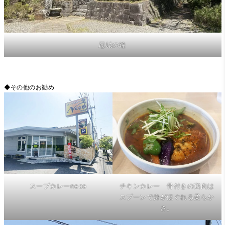
忍城の鐘
◆その他のお勧め
スープカレーneco
チキンカレー 骨付きの鶏肉は
スプーンで身がほぐれる柔らか
さ。