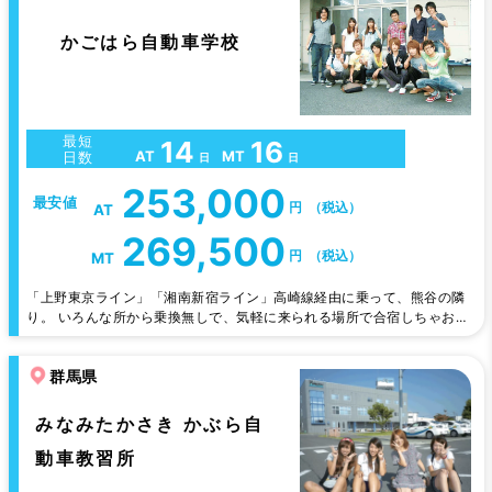
かごはら自動車学校
最短
14
16
AT
MT
日数
日
日
253,000
最安値
円
（税込）
AT
269,500
円
（税込）
MT
「上野東京ライン」「湘南新宿ライン」高崎線経由に乗って、熊谷の隣
り。 いろんな所から乗換無しで、気軽に来られる場所で合宿しちゃお
う！近隣には意外と店舗も充実。 学校の目と鼻の先に、スーパー、ドラ
ッグストア、ファッションモールや飲食店、アミューズメントパーク
群馬県
「GiGO」も。時間の使い方の幅もいろいろ広がるかも。関東近県から
の近場で快適な合宿免許はいかが？ 【合宿担当・指導員がらのアピー
ル】 当校は合…
みなみたかさき かぶら自
動車教習所