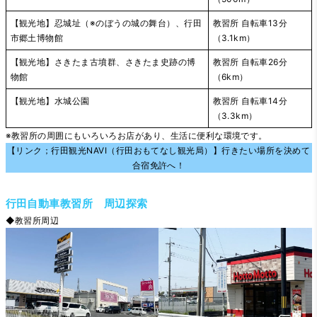
【観光地】忍城址（※のぼうの城の舞台）、行田
教習所 自転車13分
市郷土博物館
（3.1km）
【観光地】さきたま古墳群、さきたま史跡の博
教習所 自転車26分
物館
（6km）
【観光地】水城公園
教習所 自転車14分
（3.3km）
※教習所の周囲にもいろいろお店があり、生活に便利な環境です。
【リンク；行田観光NAVI（行田おもてなし観光局）】行きたい場所を決めて
合宿免許へ！
行田自動車教習所 周辺探索
◆教習所周辺