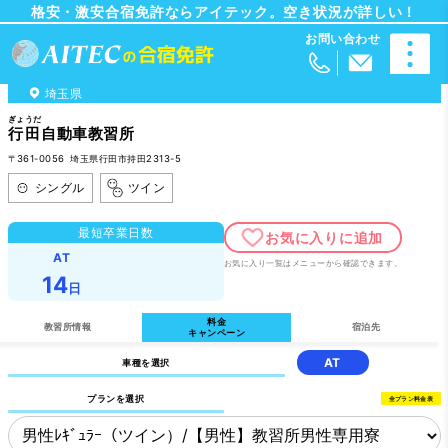
格安・激安合宿免許ならアイテック。空き状況が詳しい！
埼玉県
ぎょうだ
行田
自動車教習所
〒361-0056 埼玉県行田市持田2313-5
シングル
ツイン
最短卒業日数
AT
お気に入り一覧はメニューから確認できます。
14
日
料金
教習所情報
宿泊先
キャンペーン
AT
車種を選択
プランを選択
全プラン料金表