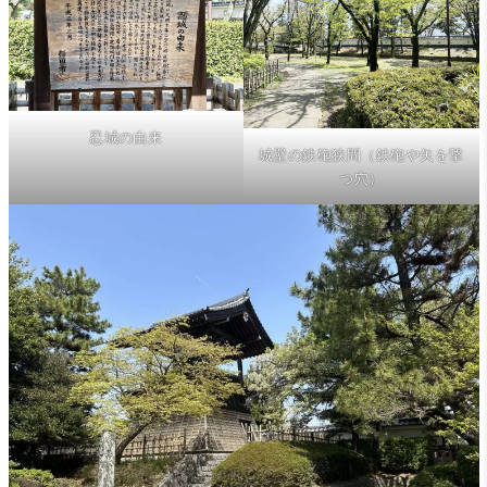
忍城の由来
城壁の鉄砲狭間（鉄砲や矢を撃
つ穴）