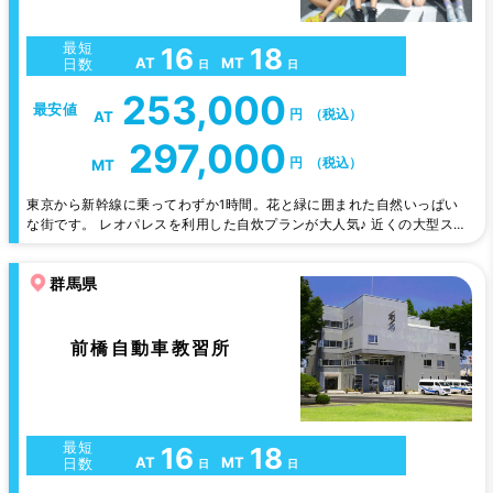
最短
16
18
AT
MT
日数
日
日
253,000
最安値
円
（税込）
AT
297,000
円
（税込）
MT
東京から新幹線に乗ってわずか1時間。花と緑に囲まれた自然いっぱい
な街です。 レオパレスを利用した自炊プランが大人気♪ 近くの大型スー
パーで買い物をして自炊もよし、好みのレストランを見つけて食事もよ
し。 自宅にいるような気分で合宿生活が楽しめます。 教習が休みのと
群馬県
きは、ちょっと足を延ばせば温泉やプール・美術館・公園など、レジャ
ースポットに事欠きません。
前橋自動車教習所
最短
16
18
AT
MT
日数
日
日