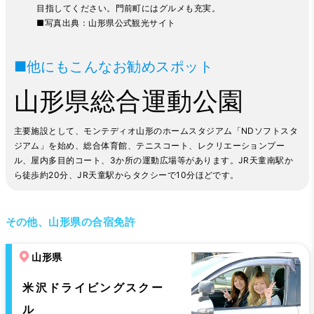
目指してください。門前町にはグルメも充実。
■写真出典：
山形県公式観光サイト
■他にもこんなお勧めスポット
山形県総合運動公園
主要施設として、モンテディオ山形のホームスタジアム「NDソフトスタ
ジアム」を始め、総合体育館、テニスコート、レクリエーションプー
ル、屋内多目的コート、3か所の運動広場等があります。JR天童南駅か
ら徒歩約20分、JR天童駅からタクシーで10分ほどです。
その他、山形県の合宿免許
山形県
米沢ドライビングスクー
ル