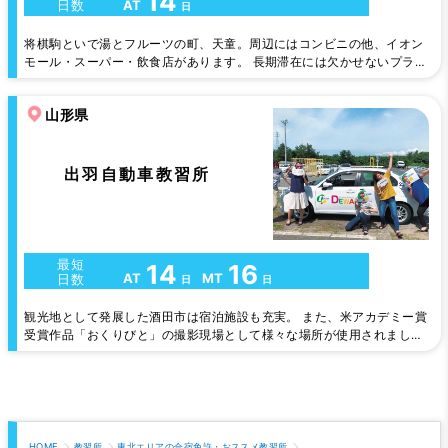
14
AT
日数
日
将棋駒といで湯とフルーツの町、天童。周辺にはコンビニの他、イオン
モール・スーパー・飲食店があります。 長期滞在には欠かせないプライ
バシー重視のホテルタイプを全てにご用意してます。 天童自動車学校
は「練習コースが広い」と大評判。時には、地元グルメを振舞うイベン
山形県
トも開催しています。
出羽自動車教習所
最短
14
16
AT
MT
日数
日
日
観光地として発展した酒田市は宿泊施設も充実。 また、米アカデミー賞
受賞作品「おくりびと」の撮影現場として様々な場所が使用されまし
た。 この機会に是非酒田市へお越しください。
HOME
教習所
東北エリアの合宿免許・おススメ教習所