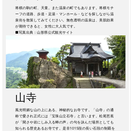
将棋の駒の町、天童。また温泉の町でもあります。将棋モチ
ーフの道路、歩道・足湯・マンホール・などを探しながら温
泉街を散策してみてください。無色透明の温泉は、美肌効果
が期待できると、女性に大人気です。
■写真出典：
山形県公式観光サイト
山寺
風光明媚な山の上にある、神秘的なお寺です。「山寺」の通
称で愛され正式には「宝珠山立石寺」と言います。松尾芭蕉
が「閑さや岩にしみ入る蝉の声」の句を詠んだ場所としても
知られる歴史あるお寺です。是非1015段の長い石段の制覇を