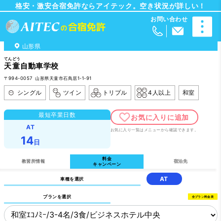
格安・激安合宿免許ならアイテック。空き状況が詳しい！
山形県
てんどう
天童
自動車学校
〒994-0057 山形県天童市石鳥居1-1-91
シングル
ツイン
トリプル
4人以上
和室
最短卒業日数
AT
お気に入り一覧はメニューから確認できます。
14
日
料金
教習所情報
宿泊先
キャンペーン
AT
車種を選択
プランを選択
全プラン料金表