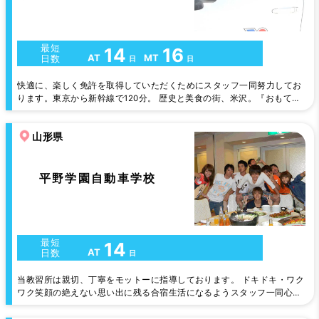
最短
14
16
AT
MT
日数
日
日
快適に、楽しく免許を取得していただくためにスタッフ一同努力してお
ります。東京から新幹線で120分。 歴史と美食の街、米沢。『おもてな
しの心』を大切にするスタッフとバラエティに富んだ清潔な宿泊施設が
人気の秘密です♪
山形県
平野学園自動車学校
最短
14
AT
日数
日
当教習所は親切、丁寧をモットーに指導しております。 ドキドキ・ワク
ワク笑顔の絶えない思い出に残る合宿生活になるようスタッフ一同心よ
りお待ちしています。