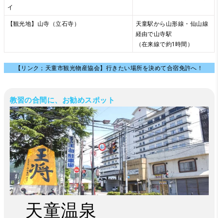
イ
【観光地】山寺（立石寺）
天童駅から山形線・仙山線
経由で山寺駅
（在来線で約1時間）
【リンク；天童市観光物産協会】行きたい場所を決めて合宿免許へ！
教習の合間に、お勧めスポット
天童温泉