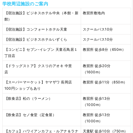
学校周辺施設のご案内
【宿泊施設】ビジネスホテル中央（本館・新
教習所敷地内
館）
【宿泊施設】コンフォートホテル天童
スクールバス10分
【宿泊施設】ビジネスホテルいずくら
スクールバス10分
【コンビニ】セブン-イレブン 天童石鳥居１
教習所 徒歩8分（650m）
丁目店
【ドラッグストア】クスリのアオキ 中里
教習所 徒歩20分
店
（1600m）
【スーパーマーケット】ヤマザワ 長岡店
教習所 徒歩11分（850m）
100円ショップもあり
【飲食店】松の（ラーメン）
教習所 徒歩13分
（1000m）
【飲食店】セノ食堂（定食屋）
教習所 徒歩13分
（1000m）
【カフェ】ハワイアンカフェ・ルアナ＆ラナ
天童駅 徒歩10分（750m）