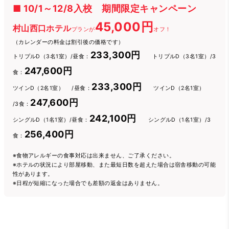
■ 10/1～12/8入校 期間限定キャンペーン
45,000円
村山西口ホテル
プランが
オフ！
（カレンダーの料金は割引後の価格です）
233,300円
トリプルD（3名1室）/昼食：
トリプルD（3名1室）/3
247,600円
食：
233,300円
ツインD（2名1室） /昼食：
ツインD（2名1室）
247,600円
/3食：
242,100円
シングルD（1名1室）/昼食：
シングルD（1名1室）/3
256,400円
食：
※食物アレルギーの食事対応は出来ません、ご了承ください。
※ホテルの状況により部屋移動、また最短日数を超えた場合は宿舎移動の可能
性があります。
※日程が短縮になった場合でも差額の返金はありません。