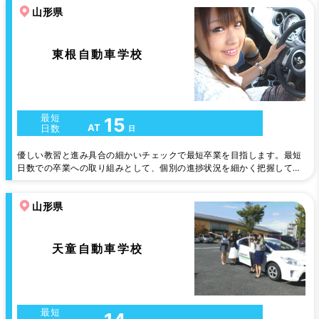
山形県
東根自動車学校
最短
15
AT
日数
日
優しい教習と進み具合の細かいチェックで最短卒業を目指します。最短
日数での卒業への取り組みとして、個別の進捗状況を細かく把握して遅
れの兆候のある方には、教え方の上手な教官が担当するなどの対応をし
ています。学校は、さくらんぼ東根駅まで歩いてもすぐ。近くにコンビ
山形県
ニやイオンもあり、ファーストフードなども豊富。ドラッグや家電、ユ
ニクロなどなど合宿には便利な環境です。
天童自動車学校
最短