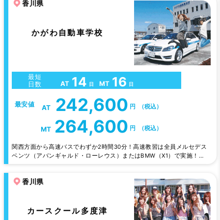
香川県
なで遊べる施設の数々…。皆さんのワクワク度アップのための努力を惜
しみません。 【学科の授業がオンデマンドに！】 オンデマンド学科を
導入したので…
かがわ自動車学校
最短
14
16
AT
MT
日数
日
日
242,600
最安値
円
（税込）
AT
264,600
円
（税込）
MT
関西方面から高速バスでわずか2時間30分！高速教習は全員メルセデス
ベンツ（アバンギャルド・ローレウス）またはBMW（X1）で実施！清
潔な校内宿泊施設はカード式ロックキーで安心。綺麗な宿舎で生活して
もらい、親切、丁寧をモットーに指導していきます！日曜日は少し教習
香川県
はありますが、半日お休みですので、粛々とご自由な時間をお過ごし下
さい！
カースクール多度津