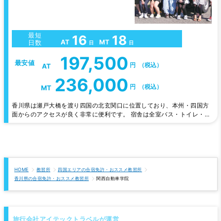
最短
16
18
AT
MT
日数
日
日
197,500
最安値
円
（税込）
AT
236,000
円
（税込）
MT
香川県は瀬戸大橋を渡り四国の北玄関口に位置しており、本州・四国方
面からのアクセスが良く非常に便利です。 宿舎は全室バス・トイレ・
TV・エアコン付。教習も指導員が熱意を持って教習させて頂きます。
HOME
教習所
四国エリアの合宿免許・おススメ教習所
香川県の合宿免許・おススメ教習所
関西自動車学院
旅行会社アイテックトラベルが運営