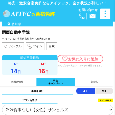
格安・激安合宿免許ならアイテック。空き状況が詳しい！
香川県
関西自動車学院
〒761-0122 香川県高松市牟礼町大町2435
シングル
ツイン
自炊
最短卒業日数
AT
MT
お気に入り一覧はメニューから確認できます。
14
16
日
日
料金
教習所情報
宿泊先
キャンペーン
AT
MT
車種を選択
プランを選択
全プラン料金表