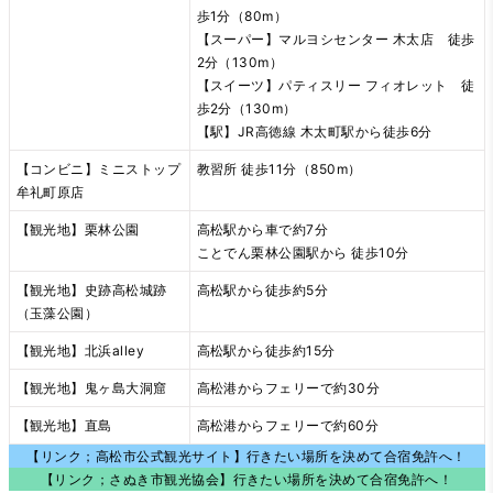
歩1分（80m）
【スーパー】マルヨシセンター 木太店 徒歩
2分（130m）
【スイーツ】パティスリー フィオレット 徒
歩2分（130m）
【駅】JR高徳線 木太町駅から徒歩6分
【コンビニ】ミニストップ
教習所 徒歩11分（850m）
牟礼町原店
【観光地】栗林公園
高松駅から車で約7分
ことでん栗林公園駅から 徒歩10分
【観光地】史跡高松城跡
高松駅から徒歩約5分
（玉藻公園）
【観光地】北浜alley
高松駅から徒歩約15分
【観光地】鬼ヶ島大洞窟
高松港からフェリーで約30分
【観光地】直島
高松港からフェリーで約60分
【リンク；高松市公式観光サイト】行きたい場所を決めて合宿免許へ！
【リンク；さぬき市観光協会】行きたい
場所を決めて合宿免許へ！