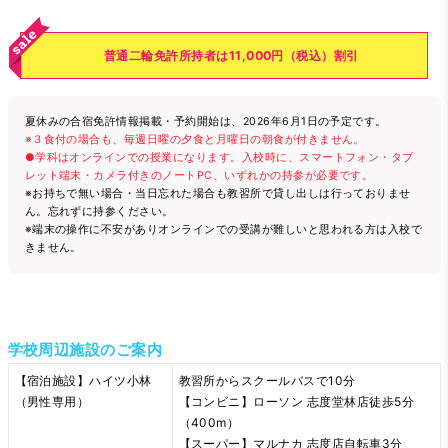
普通二輪免許所持者は11,000円（税込）割引
夏休みの合宿免許情報掲載・予約開始は、2026年6月1日の予定です。
※３食付の場合も、毎週日曜の夕食と月曜日の朝食が付きません。
●学科はオンラインでの授業になります。入校時に、スマートフォン・タブ
レット端末・カメラ付きのノートPC、いずれかの持参が必要です。
※お持ちで無い場合・当日忘れた場合も教習所で貸し出しは行っておりませ
ん。忘れずに持参ください。
※端末の操作に不安がありオンラインでの受講が難しいと思われる方は入校で
きません。
学校周辺施設のご案内
【宿泊施設】ハイツ小林
教習所からスクールバスで10分
（男性専用）
【コンビニ】ローソン 志度堂林店徒歩5分
（400m）
【スーパー】マルナカ 志度店自転車3分