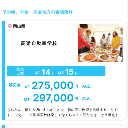
その他、中国・四国地方の合宿免許
岡山県
高梁自動車学校
最短
14
15
AT
MT
日数
日
日
275,000
最安値
円
（税込）
AT
297,000
円
（税込）
MT
もちろん、最も大切にすべきことは、質の高い教習を提供することで
す。 でも、「自動車学校は楽しくなくちゃ！」私たちは、そう考えま
す。 ワクワクする気持ちさえあれば、どんな難しいことにも、どんな苦
手なことにもトライできる！ 手作りの美味しい食事、空いた時間にみん