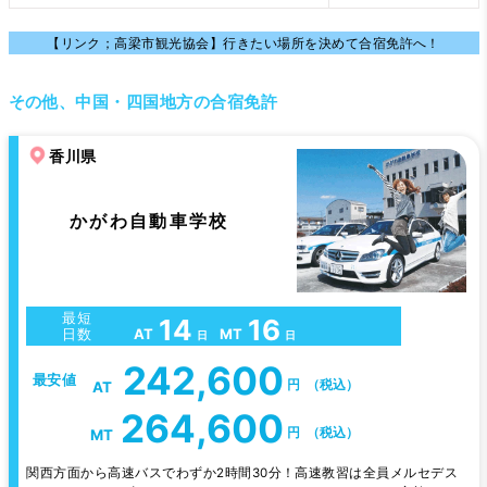
【リンク；高梁市観光協会】行きたい場所を決めて合宿免許へ！
その他、中国・四国地方の合宿免許
香川県
かがわ自動車学校
最短
14
16
AT
MT
日数
日
日
242,600
最安値
円
（税込）
AT
264,600
円
（税込）
MT
関西方面から高速バスでわずか2時間30分！高速教習は全員メルセデス