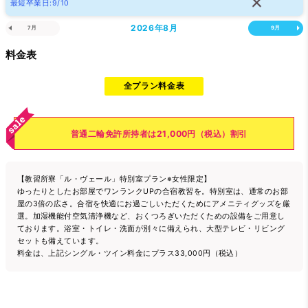
最短卒業日:9/10
2026年
8月
7月
9月
料金表
全プラン料金表
普通二輪免許所持者は21,000円（税込）割引
【教習所寮「ル・ヴェール」特別室プラン※女性限定】
ゆったりとしたお部屋でワンランクUPの合宿教習を。特別室は、通常のお部
屋の3倍の広さ。合宿を快適にお過ごしいただくためにアメニティグッズを厳
選。加湿機能付空気清浄機など、おくつろぎいただくための設備をご用意し
ております。浴室・トイレ・洗面が別々に備えられ、大型テレビ・リビング
セットも備えています。
料金は、上記シングル・ツイン料金にプラス33,000円（税込）