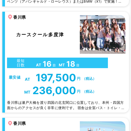
ベンツ（アバンギャルド・ローレウス）またはBMW（X1）で実施！清
潔な校内宿泊施設はカード式ロックキーで安心。綺麗な宿舎で生活して
もらい、親切、丁寧をモットーに指導していきます！日曜日は少し教習
香川県
はありますが、半日お休みですので、粛々とご自由な時間をお過ごし下
さい！
カースクール多度津
最短
16
18
AT
MT
日数
日
日
197,500
最安値
円
（税込）
AT
236,000
円
（税込）
MT
香川県は瀬戸大橋を渡り四国の北玄関口に位置しており、本州・四国方
面からのアクセスが良く非常に便利です。 宿舎は全室バス・トイレ・
TV・エアコン付。教習も指導員が熱意を持って教習させて頂きます。
香川県