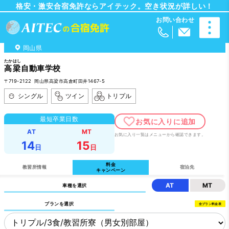
格安・激安合宿免許ならアイテック。空き状況が詳しい！
岡山県
たかはし
高梁
自動車学校
〒719-2122 岡山県高梁市高倉町田井1467-5
シングル
ツイン
トリプル
最短卒業日数
AT
MT
お気に入り一覧はメニューから確認できます。
14
15
日
日
料金
教習所情報
宿泊先
キャンペーン
AT
MT
車種を選択
プランを選択
全プラン料金表