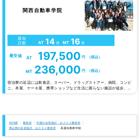
関西自動車学院
最短
14
16
AT
MT
日数
日
日
197,500
最安値
円
（税込）
AT
236,000
円
（税込）
MT
宿泊寮の近辺には飲食店、スーパー、ドラッグストアー、病院、コンビ
ニ、本屋、ケーキ屋、携帯ショップなど生活に困らない施設が徒歩、自
転車10分以内に揃ってます。教習が早く終わった日は、栗林公園や丸亀
町の商店街などの観光地で高松を満喫して下さい。 当校は『褒めて伸ば
す教習』をモットーにしているアットホームな教習所です。
HOME
教習所
中国の合宿免許・おススメ教習所
岡山県の合宿免許・おススメ教習所
高梁自動車学校