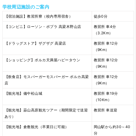
学校周辺施設のご案内
【宿泊施設】教習所寮（校内専用宿舎）
徒歩0分
【コンビニ】ローソン・ポプラ 高梁木野山店
教習所 車4分
（3.2Km）
【ドラッグストア】ザグザグ 高梁店
教習所 車12分
（9Km）
【ショッピング】ポルカ天満屋ハピータウン
教習所 車12分
（9Km）
【飲食店】モスバーガーモスバーガー ポルカ高梁
教習所 車12分
店
（9Km）
【観光地】備中松山城
教習所 車19分
（10Km）
【観光地】蒜山高原観光ツアー（期間限定で送迎
教習所 車送迎
あり）
【観光地】倉敷観光（卒業日に可能）
岡山駅から約30～40
分