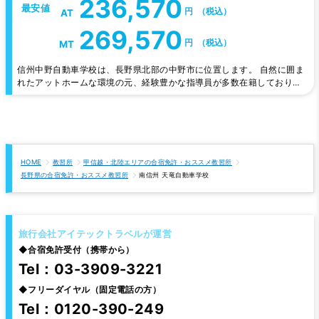
236,570
最安値
円
（税込）
AT
269,570
円
（税込）
MT
信州中野自動車学校は、長野県北部の中野市に位置します。 自然に囲ま
れたアットホームな環境の元、経験豊かな指導員が多数在籍しており、
運転技術はもちろんのこと、生涯「無事故・無違反」の精神を養ってい
ただくための指導・教育をモットーにしています。
HOME
教習所
甲信越・北陸エリアの合宿免許・おススメ教習所
長野県の合宿免許・おススメ教習所
南信州 天竜自動車学校
旅行会社アイテックトラベルが運営
◆
合宿免許受付（携帯から）
Tel：03-3909-3221
◆
フリーダイヤル（固定電話の方）
Tel：0120-390-249