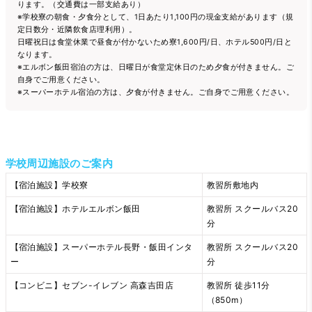
ります。（交通費は一部支給あり）
※学校寮の朝食・夕食分として、1日あたり1,100円の現金支給があります（規
定日数分・近隣飲食店理利用）。
日曜祝日は食堂休業で昼食が付かないため寮1,600円/日、ホテル500円/日と
なります。
※エルボン飯田宿泊の方は、日曜日が食堂定休日のため夕食が付きません。ご
自身でご用意ください。
※スーパーホテル宿泊の方は、夕食が付きません。ご自身でご用意ください。
学校周辺施設のご案内
【宿泊施設】学校寮
教習所敷地内
【宿泊施設】ホテルエルボン飯田
教習所 スクールバス20
分
【宿泊施設】スーパーホテル長野・飯田インタ
教習所 スクールバス20
ー
分
【コンビニ】セブン-イレブン 高森吉田店
教習所 徒歩11分
（850m）