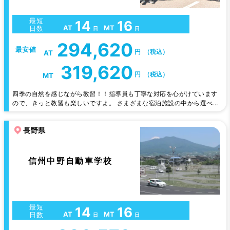
最短
14
16
AT
MT
日数
日
日
294,620
最安値
円
（税込）
AT
319,620
円
（税込）
MT
四季の自然を感じながら教習！！指導員も丁寧な対応を心がけています
ので、きっと教習も楽しいですよ。 さまざまな宿泊施設の中から選べる
ので、お好きな宿泊施設をチョイスして下さい。 各ペンション・温泉
宿・ホテルでの食事も自慢。男性にはボリューム満点で大好評。女性に
長野県
はヘルシーな料理を提供しています。
信州中野自動車学校
最短
14
16
AT
MT
日数
日
日