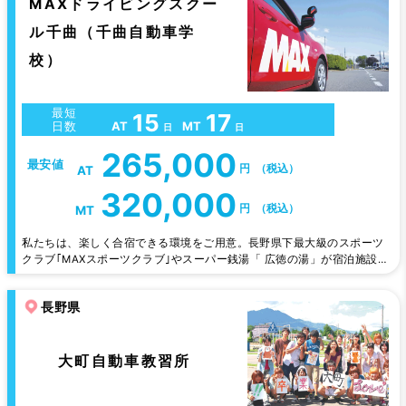
MAXドライビングスクー
ル千曲（千曲自動車学
校）
最短
15
17
AT
MT
日数
日
日
265,000
最安値
円
（税込）
AT
320,000
円
（税込）
MT
私たちは、楽しく合宿できる環境をご用意。長野県下最大級のスポーツ
クラブ｢MAXスポーツクラブ｣やスーパー銭湯「 広徳の湯」が宿泊施設
に隣接。教習生はスーパー銭湯・ジム・プールを全て毎日無料でご利用
いただけます。 マシンジムや25mプールの他にフットサルやテニスも
長野県
出来る複合施設。 自動車学校から徒歩5分の場所に24 時間フィットネ
スがオープン。教習の合間にご利用いただけます。 スポーツのあとは、
スー…
大町自動車教習所