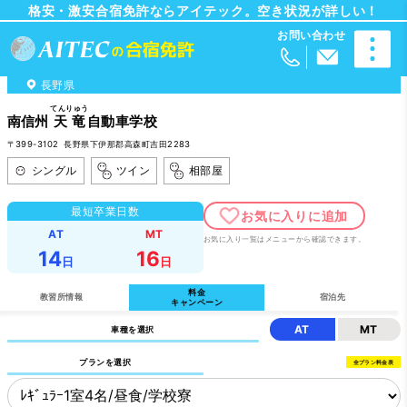
格安・激安合宿免許ならアイテック。空き状況が詳しい！
長野県
てんりゅう
南信州
天竜
自動車学校
〒399-3102 長野県下伊那郡高森町吉田2283
シングル
ツイン
相部屋
最短卒業日数
AT
MT
お気に入り一覧はメニューから確認できます。
14
16
日
日
料金
教習所情報
宿泊先
キャンペーン
AT
MT
車種を選択
プランを選択
全プラン料金表