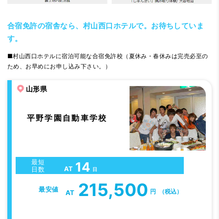
合宿免許の宿舎なら、村山西口ホテルで。お待ちしていま
す。
■村山西口ホテルに宿泊可能な合宿免許校（夏休み・春休みは完売必至の
ため、お早めにお申し込み下さい。）
山形県
平野学園自動車学校
最短
14
AT
日数
日
215,500
最安値
円
（税込）
AT