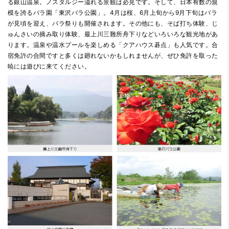
る銀山温泉。ノスタルジー溢れる景観は必見です。そして、日本有数の規
模を誇るバラ園「東沢バラ公園」。4月は桜、6月上旬から9月下旬はバラ
が見頃を迎え、バラ祭りも開催されます。その他にも、そば打ち体験、じ
ゅんさいの摘み取り体験、最上川三難所舟下りなどいろいろな観光地があ
ります。温泉や温水プールを楽しめる「クアハウス碁点」も人気です。合
宿免許の合間ですと多くは廻れないかもしれませんが、ぜひ免許を取った
暁には遊びに来てください。