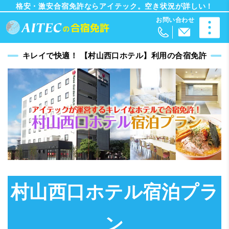
格安・激安合宿免許ならアイテック。空き状況が詳しい！
キレイで快適！ 【村山西口ホテル】利用の合宿免許
村山西口ホテル宿泊プラ
ン