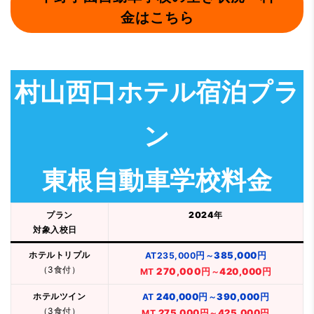
金はこちら
村山西口ホテル宿泊プラ
ン
東根自動車学校料金
プラン
2024年
対象入校日
ホテルトリプル
円
385,000円
AT235,000
～
（3食付）
270,000円
420,000円
MT
～
ホテルツイン
240,000円
390,000円
AT
～
（3食付）
275,000円
425,000円
MT
～