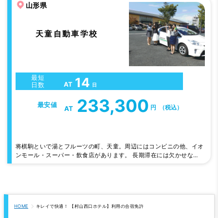
山形県
にコンビニやイオンもあり、ファーストフードなども豊富。ドラッグ
や家電、ユニクロなどなど合宿には便利な環境です。
天童自動車学校
最短
14
AT
日数
日
233,300
最安値
円
（税込）
AT
将棋駒といで湯とフルーツの町、天童。周辺にはコンビニの他、イオ
ンモール・スーパー・飲食店があります。 長期滞在には欠かせない
プライバシー重視のホテルタイプを全てにご用意してます。 天童
自動車学校は「練習コースが広い」と大評判。時には、地元グルメを
振舞うイベントも開催しています。
HOME
キレイで快適！ 【村山西口ホテル】利用の合宿免許