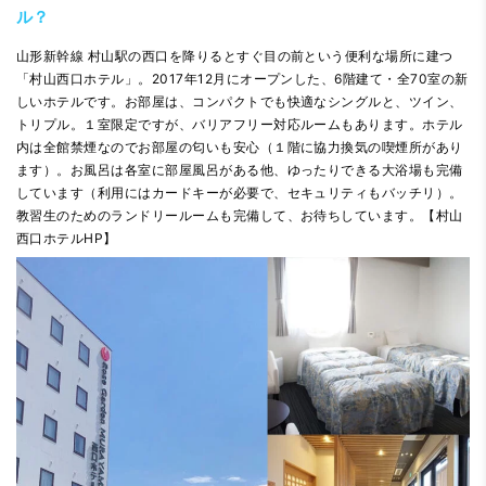
ル？
山形新幹線 村山駅の西口を降りるとすぐ目の前という便利な場所に建つ
「村山西口ホテル」。2017年12月にオープンした、6階建て・全70室の新
しいホテルです。お部屋は、コンパクトでも快適なシングルと、ツイン、
トリプル。１室限定ですが、バリアフリー対応ルームもあります。ホテル
内は全館禁煙なのでお部屋の匂いも安心（１階に協力換気の喫煙所があり
ます）。お風呂は各室に部屋風呂がある他、ゆったりできる大浴場も完備
しています（利用にはカードキーが必要で、セキュリティもバッチリ）。
教習生のためのランドリールームも完備して、お待ちしています。【
村山
西口ホテルHP
】