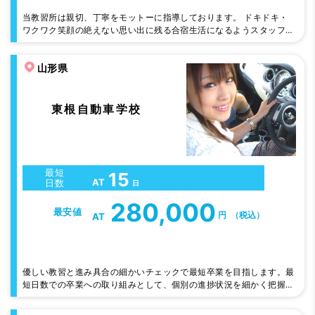
当教習所は親切、丁寧をモットーに指導しております。 ドキドキ・
ワクワク笑顔の絶えない思い出に残る合宿生活になるようスタッフ一
同心よりお待ちしています。
山形県
東根自動車学校
最短
15
AT
日数
日
280,000
最安値
円
（税込）
AT
優しい教習と進み具合の細かいチェックで最短卒業を目指します。最
短日数での卒業への取り組みとして、個別の進捗状況を細かく把握し
て遅れの兆候のある方には、教え方の上手な教官が担当するなどの対
応をしています。学校は、さくらんぼ東根駅まで歩いてもすぐ。近く