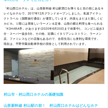
「村山西口ホテル」は、山形新幹線 村山駅西口を降りると目の前にあるキ
レイなホテルで、2017年12月グランドオープンしました。私達アイテッ
クトラベル（国際旅行通信）が運営しています。内装もまだまだ新しくピ
カピカ。１階には美味しいラーメン＆定食、山形の郷土料理も食べられる
「KOHARA亭」があります(2020年6月30日まで休業中)。 コンビニ徒歩3
分・スーパー徒歩5分。その他、近隣にイタリアンレストラン、ラーメン
店、ファミレスなどの店舗もあるので、合宿生活にも便利な環境です。
現在は、平野学園自動車学校の宿舎として利用されています。
村山市・村山西口ホテルの基礎知識
山形新幹線 村山駅の前！ 村山西口ホテルはどんなホテ