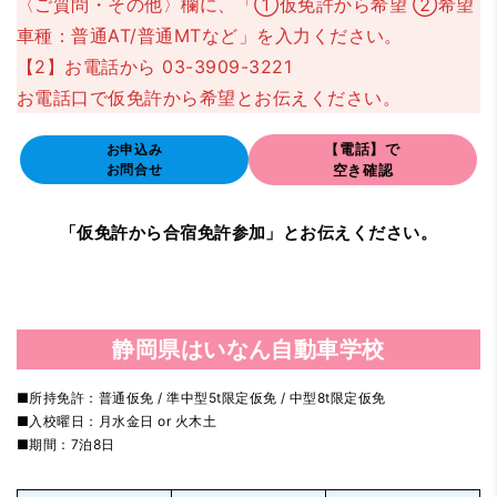
〈ご質問・その他〉欄に、「①仮免許から希望 ②希望
車種：普通AT/普通MTなど」を入力ください。
【2】
お電話から 03-3909-3221
お電話口で仮免許から希望とお伝えください。
お申込み
【
電話】で
お問合せ
空き確認
「仮免許から合宿免許参加」とお伝えください。
静岡県はいなん自動車学校
■所持免許：普通仮免 / 準中型5t限定仮免 / 中型8t限定仮免
■入校曜日：月水金日 or 火木土
■期間：7泊8日