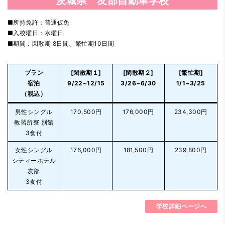
茨城県 友部自動車学校
■所持免許：普通仮免
■入校曜日：水曜日
■期間：閑散期 8日間、繁忙期10日間
プラン
[閑散期１]
[閑散期２]
[繁忙期]
宿泊
9/22~12/15
3/26~6/30
1/1~3/25
（税込）
男性シングル
170,500円
176,000円
234,300円
教習所寮 別館
3食付
女性シングル
176,000円
181,500円
239,800円
シティーホテル
友部
3食付
学校詳細ページへ