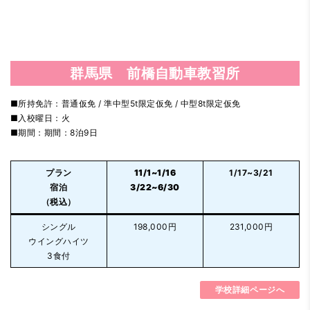
群馬県 前橋自動車教習所
■所持免許：普通仮免 / 準中型5t限定仮免 / 中型8t限定仮免
■入校曜日：火
■期間：期間：8泊9日
プラン
11/1~1/16
1/17~3/21
宿泊
3/22~6/30
（税込）
シングル
198,000円
231,000円
ウイングハイツ
3食付
学校詳細ページへ