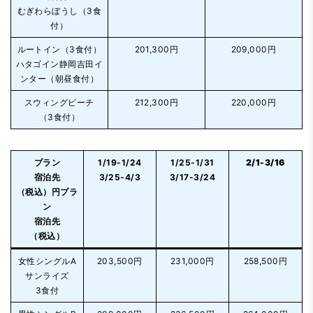
むぎわらぼうし（3食
付）
ルートイン（3食付）
201,300円
209,000円
ハタゴイン静岡吉田イ
ンター（朝昼食付）
スウィングビーチ
212,300円
220,000円
（3食付）
プラン
1/19-1/24
1/25-1/31
2/1-3/16
宿泊先
3/25-4/3
3/17-3/24
（税込）
円
プラ
ン
宿泊先
（税込）
女性シングル
A
203,500円
231,000円
258,500円
サンライズ
3食付