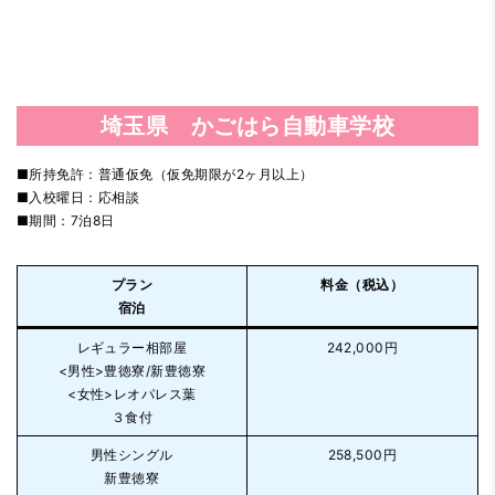
埼玉県 かごはら自動車学校
■所持免許：普通仮免（仮免期限が2ヶ月以上）
■入校曜日：応相談
■期間：7泊8日
プラン
料金（税込）
宿泊
レギュラー相部屋
242,000円
<男性>豊徳寮/新豊徳寮
<女性>レオパレス葉
３食付
男性シングル
258,500円
新豊徳寮