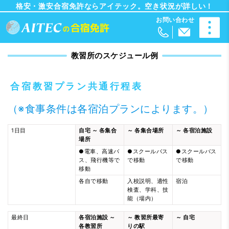
格安・激安合宿免許ならアイテック。空き状況が詳しい！
教習所のスケジュール例
合宿教習プラン共通行程表
（※食事条件は各宿泊プランによります。）
1日目
自宅 ～ 各集合
～ 各集合場所
～ 各宿泊施設
場所
●電車、高速バ
●スクールバス
●スクールバス
ス、飛行機等で
で移動
で移動
移動
各自で移動
入校説明、適性
宿泊
検査、学科、技
能（場内）
最終日
各宿泊施設 ～
～ 教習所最寄
～ 自宅
各教習所
りの駅