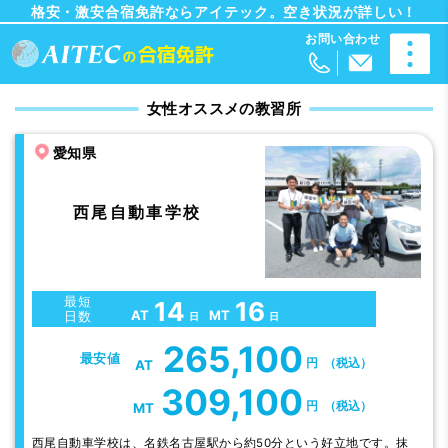
格安・激安合宿免許ならアイテック。空き状況が詳しい！
女性オススメの教習所
愛知県
西尾自動車学校
最短
14
16
AT
MT
日数
日
日
265,100
最安値
円
（税込）
AT
309,100
円
（税込）
MT
西尾自動車学校は、名鉄名古屋駅から約50分という好立地です。抹