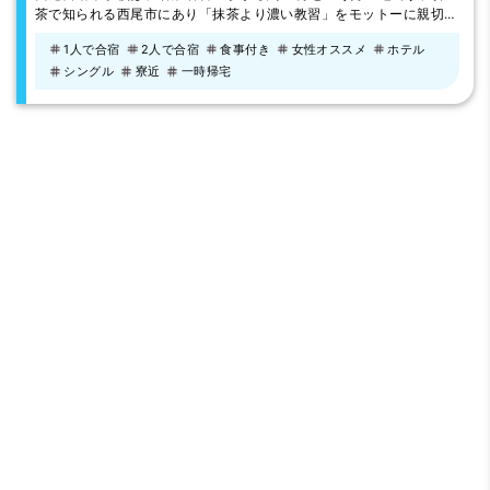
茶で知られる西尾市にあり「抹茶より濃い教習」をモットーに親切な
指導を心掛けています。ホテルは教習所に隣接している為、空いた時
1人で合宿
2人で合宿
食事付き
女性オススメ
ホテル
間もお部屋でゆっくりできます（清掃時間9:30～14:00は除く）。
シングル
寮近
一時帰宅
2021年11月に完成した新校舎と、県内有数の広大なコースで受けら
れる教習が大好評です！