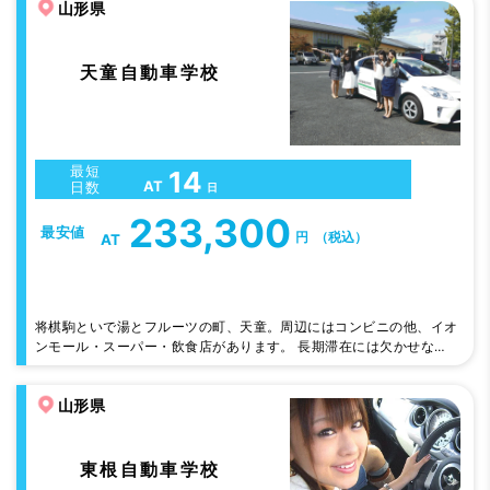
山形県
天童自動車学校
最短
14
AT
日数
日
233,300
最安値
円
（税込）
AT
将棋駒といで湯とフルーツの町、天童。周辺にはコンビニの他、イオ
ンモール・スーパー・飲食店があります。 長期滞在には欠かせない
プライバシー重視のホテルタイプを全てにご用意してます。 天童
自動車学校は「練習コースが広い」と大評判。時には、地元グルメを
山形県
振舞うイベントも開催しています。
東根自動車学校