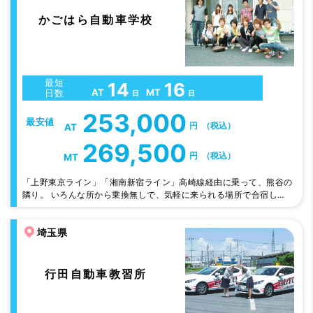
かごはら自動車学校
最短
14
16
AT
MT
日数
日
日
253,000
最安値
円
（税込）
AT
269,500
円
（税込）
MT
「上野東京ライン」「湘南新宿ライン」高崎線経由に乗って、熊谷の
隣り。 いろんな所から乗換無しで、気軽に来られる場所で合宿しち
ゃおう！近隣には意外と店舗も充実。 学校の目と鼻の先に、スーパ
ー、ドラッグストア、ファッションモールや飲食店、アミューズメン
埼玉県
トパーク「GiGO」も。時間の使い方の幅もいろいろ広がるかも。関
東近県からの近場で快適な合宿免許はいかが？ 【合宿担当・指導員
がらのアピール】 当校は合…
行田自動車教習所