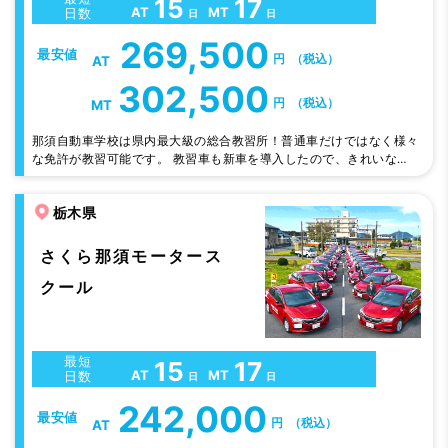
15
17
AT
MT
日数
日
日
269,500
最安値
円
（税込）
AT
302,500
円
（税込）
MT
那須自動車学校は県内最大級の総合教習所！普通車だけではなく様々
な免許が教習可能です。 教習車も新車を導入したので、きれいな車
で那須塩原の街を走ってみよう。 車で1時間以内で行ける範囲に那須
高原や全国的にも有名な塩原温泉があり、千本松牧場のソフトクリー
栃木県
ムも評判です。
さくら那須モータース
クール
最短
15
17
AT
MT
日数
日
日
242,000
最安値
円
（税込）
AT