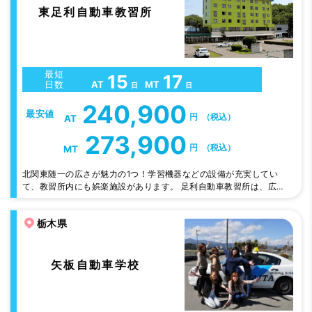
東足利自動車教習所
最短
15
17
AT
MT
日数
日
日
240,900
最安値
円
（税込）
AT
273,900
円
（税込）
MT
北関東随一の広さが魅力の1つ！学習機器などの設備が充実してい
て、教習所内にも娯楽施設があります。 足利自動車教習所は、広い
コースでのびのび教習できます。 東足利自動車教習所は、普通車と
自動二輪が、それぞれ専用コースなので、安心です。 フリータイム
栃木県
には、温泉・観光・アミューズメントスポットもあり教習以外も充実
しています。 館内レストランの食事はとても美味しいと好評です。
モリモリ食べて毎日の教習を頑張…
矢板自動車学校