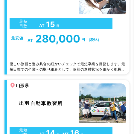
最短
15
AT
日数
日
280,000
最安値
円
（税込）
AT
優しい教習と進み具合の細かいチェックで最短卒業を目指します。最
短日数での卒業への取り組みとして、個別の進捗状況を細かく把握し
て遅れの兆候のある方には、教え方の上手な教官が担当するなどの対
応をしています。学校は、さくらんぼ東根駅まで歩いてもすぐ。近く
山形県
にコンビニやイオンもあり、ファーストフードなども豊富。ドラッグ
や家電、ユニクロなどなど合宿には便利な環境です。
出羽自動車教習所
最短
14
16