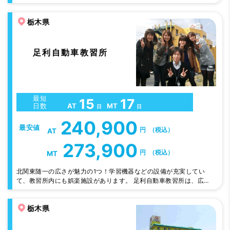
はショッピングモールやたくさんのお店があり生活便利です。コンビ
ニ・スーパー・ドラッグ・飲食はもちろん、家電・100 均なども。
栃木県
◎広いコースで早い上達。親切・丁寧はもちろんのこと、職員一同ア
ットホームな雰囲気で教習生の一生無事故を目指し指導します。
足利自動車教習所
最短
15
17
AT
MT
日数
日
日
240,900
最安値
円
（税込）
AT
273,900
円
（税込）
MT
北関東随一の広さが魅力の1つ！学習機器などの設備が充実してい
て、教習所内にも娯楽施設があります。 足利自動車教習所は、広い
コースでのびのび教習できます。 東足利自動車教習所は、普通車と
自動二輪が、それぞれ専用コースなので、安心です。 フリータイム
栃木県
には、温泉・観光・アミューズメントスポットもあり教習以外も充実
しています。