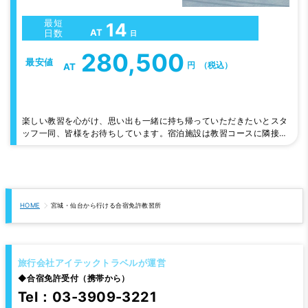
最短
14
AT
日数
日
280,500
最安値
円
（税込）
AT
楽しい教習を心がけ、思い出も一緒に持ち帰っていただきたいとスタ
ッフ一同、皆様をお待ちしています。宿泊施設は教習コースに隣接し
ており、空いた時間に部屋へ戻ることも可能です。男女どちらも24
時間の警備体制でセキュリティーも安心！近隣にはコンビニ、スーパ
ー、ファミレス、ファストフード、ドン・キホーテ、100円ショップ
などがあり、生活にはとても便利です。 最短で卒業して頂くため
に、我々もできる限りの協力を…
HOME
宮城・仙台から行ける合宿免許教習所
旅行会社アイテックトラベルが運営
◆
合宿免許受付（携帯から）
Tel：03-3909-3221