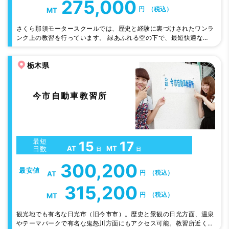
275,000
円
（税込）
MT
さくら那須モータースクールでは、歴史と経験に裏づけされたワンラ
ンク上の教習を行っています。 緑あふれる空の下で、最短快適な教
習が味わえます。しかも、東京から60分！3食ビュッフェスタイルが
嬉しい！！
栃木県
今市自動車教習所
最短
15
17
AT
MT
日数
日
日
300,200
最安値
円
（税込）
AT
315,200
円
（税込）
MT
観光地でも有名な日光市（旧今市市）。歴史と景観の日光方面、温泉
やテーマパークで有名な鬼怒川方面にもアクセス可能。教習所近くに