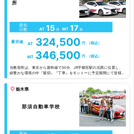
所
最短
15
17
AT
MT
日数
日
日
324,500
最安値
円
（税込）
AT
346,500
円
（税込）
MT
当教習所は、東京から新幹線で50分、JR宇都宮駅の北西に位置し、
緑豊かな環境の中『親切』『丁寧』をモットーに予定期間にて皆様が
卒業できるよう職員一同応援致します。
栃木県
那須自動車学校
最短