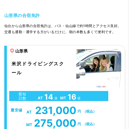
山形県の合宿免許
仙台から山形県の合宿免許は、バス・仙山線で約1時間とアクセス良好。
交通も通勤・通学する方がいるだけに、朝の本数も多くて便利です。
山形県
米沢ドライビングスク
ール
最短
14
16
AT
MT
日数
日
日
231,000
最安値
円
（税込）
AT
275,000
円
（税込）
MT