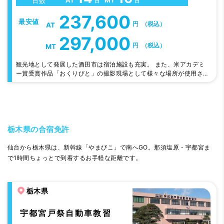
AT
MT
日数
日
日
237,600
最安値
円
（税込）
AT
297,000
円
（税込）
MT
観光地として発展した酒田市は宿泊施設も充実。 また、米アカデミ
ー賞受賞作品「おくりびと」の撮影現場として様々な場所が使用され
ました。 この機会に是非酒田市へお越しください。
栃木県の合宿免許
仙台から栃木県は、新幹線「やまびこ」で南へGO。那須塩原・宇都宮ま
で1時間ちょっとで到着するお手軽な距離です。
栃木県
宇都宮戸祭自動車教習