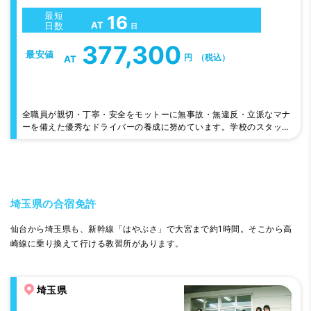
最短
16
AT
日数
日
377,300
最安値
円
（税込）
AT
全職員が親切・丁寧・安全をモットーに無事故・無違反・立派なマナ
ーを備えた優秀なドライバーの養成に努めています。学校のスタッフ
もホテルのスタッフも、皆様の快適を重視。ホテルの料理長がコスト
度外視で腕を振るう夕食も好評ですよ。 ホテル周辺施設充実！スー
パー、銀行等徒歩1～2 分です。
埼玉県の合宿免許
仙台から埼玉県も、新幹線「はやぶさ」で大宮まで約1時間。そこから高
崎線に乗り換えて行ける教習所があります。
埼玉県