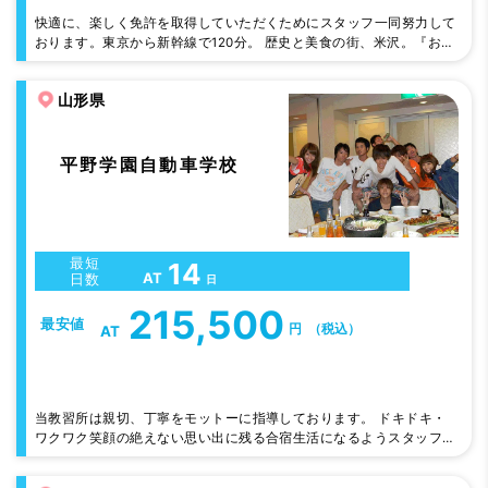
快適に、楽しく免許を取得していただくためにスタッフ一同努力して
おります。東京から新幹線で120分。 歴史と美食の街、米沢。『おも
てなしの心』を大切にするスタッフとバラエティに富んだ清潔な宿泊
施設が人気の秘密です♪
山形県
平野学園自動車学校
最短
14
AT
日数
日
215,500
最安値
円
（税込）
AT
当教習所は親切、丁寧をモットーに指導しております。 ドキドキ・
ワクワク笑顔の絶えない思い出に残る合宿生活になるようスタッフ一
同心よりお待ちしています。