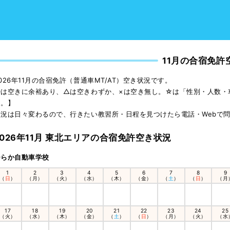
11月の合宿免許
026年11月の合宿免許（普通車MT/AT）空き状況です。
◎は空きに余裕あり、△は空きわずか、×は空き無し。☆は「性別・人数・
ん。】
状況は日々変わるので、行きたい教習所・日程を見つけたら電話・Webで
2026年11月 東北エリアの合宿免許空き状況
ひらか自動車学校
1
2
3
4
5
6
7
8
9
（
日
）
（月）
（火）
（水）
（木）
（金）
（
土
）
（
日
）
（月
17
18
19
20
21
22
23
24
25
（火）
（水）
（木）
（金）
（
土
）
（
日
）
（月）
（火）
（水