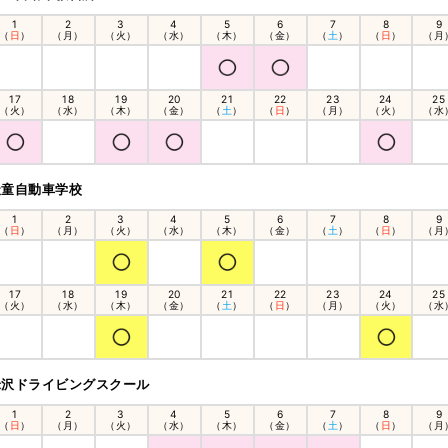
1
2
3
4
5
6
7
8
9
（
日
）
（月）
（火）
（水）
（木）
（金）
（
土
）
（
日
）
（月
17
18
19
20
21
22
23
24
25
（火）
（水）
（木）
（金）
（
土
）
（
日
）
（月）
（火）
（水
天童自動車学校
1
2
3
4
5
6
7
8
9
（
日
）
（月）
（火）
（水）
（木）
（金）
（
土
）
（
日
）
（月
17
18
19
20
21
22
23
24
25
（火）
（水）
（木）
（金）
（
土
）
（
日
）
（月）
（火）
（水
米沢ドライビングスクール
1
2
3
4
5
6
7
8
9
（
日
）
（月）
（火）
（水）
（木）
（金）
（
土
）
（
日
）
（月