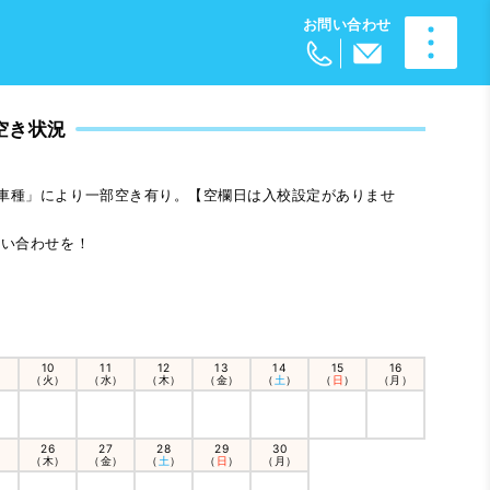
空き状況
車種」により一部空き有り。【空欄日は入校設定がありませ
問い合わせを！
10
11
12
13
14
15
16
）
（火）
（水）
（木）
（金）
（
土
）
（
日
）
（月）
26
27
28
29
30
）
（木）
（金）
（
土
）
（
日
）
（月）