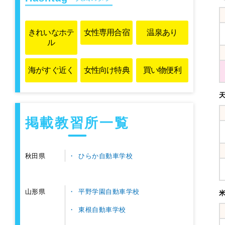
きれいな
ホテ
女性専用
合宿
温泉あり
ル
海がすぐ近く
女性向け特典
買い物便利
掲載教習所一覧
ひらか自動車学校
秋田県
平野学園自動車学校
山形県
東根自動車学校