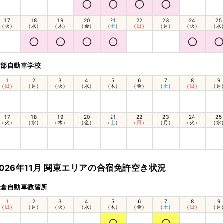
17
18
19
20
21
22
23
24
25
（火）
（水）
（木）
（金）
（
土
）
（
日
）
（月）
（火）
（水
西部自動車学校
1
2
3
4
5
6
7
8
9
（
日
）
（月）
（火）
（水）
（木）
（金）
（
土
）
（
日
）
（月
17
18
19
20
21
22
23
24
25
（火）
（水）
（木）
（金）
（
土
）
（
日
）
（月）
（火）
（水
2026年11月 関東エリアの合宿免許空き状況
千倉自動車教習所
1
2
3
4
5
6
7
8
9
（
日
）
（月）
（火）
（水）
（木）
（金）
（
土
）
（
日
）
（月