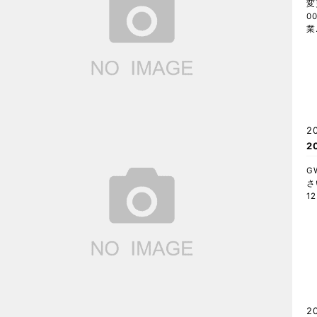
変
0
業
2
2
G
さ
1
2