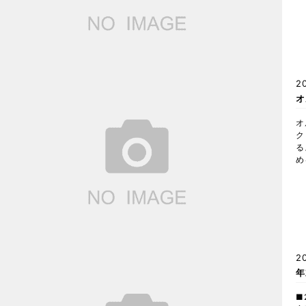
2
オ
オ
ク
る
め
2
年
■