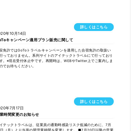
詳しくはこちら
020年10月14日
oToキャンペーン適用プラン販売に関して
安免許ではGoToトラベルキャンペーンを適用した合宿免許の取扱い
行っておりません。系列サイトのアイテックトラベルにて行っており
す。※現在受付休止中です。再開時は、WEBやTwitter上でご案内しま
のでお待ちください。
詳しくはこちら
020年7月17日
業時間変更のお知らせ
イテックトラベルは、従業員の通勤時感染リスク低減のために、7月
0日（月）より当面の間営業時間を変更します。 ■7月20日以降の営業