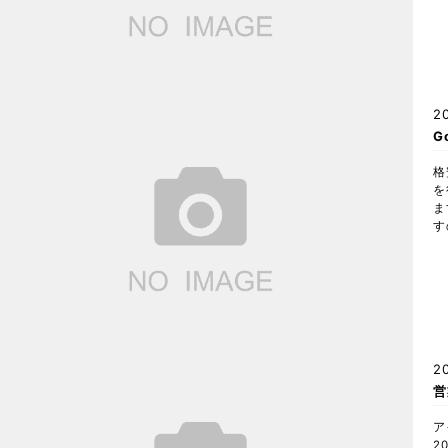
2
G
格
を
ま
す
2
営
ア
2