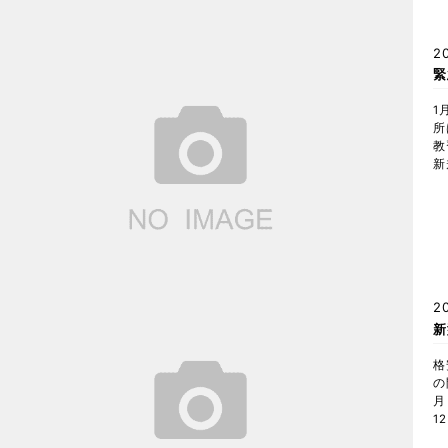
2
緊
1
所
教
新
2
新
格
の
月
1