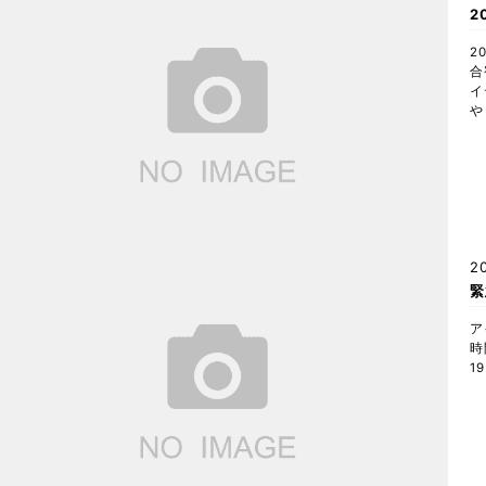
2
2
合
イ
や
2
緊
ア
時
1