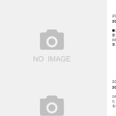
2
2
■
変
0
業
2
2
2
た
る