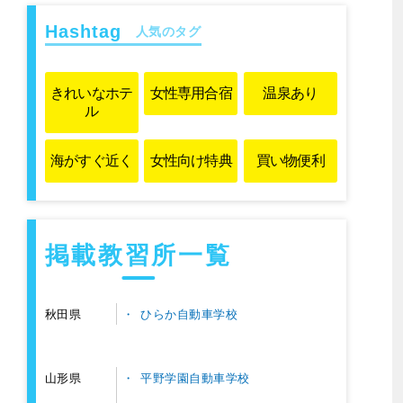
人気のタグ
きれいな
ホテ
女性専用
合宿
温泉あり
ル
海がすぐ近く
女性向け特典
買い物便利
掲載教習所一覧
ひらか自動車学校
秋田県
平野学園自動車学校
山形県