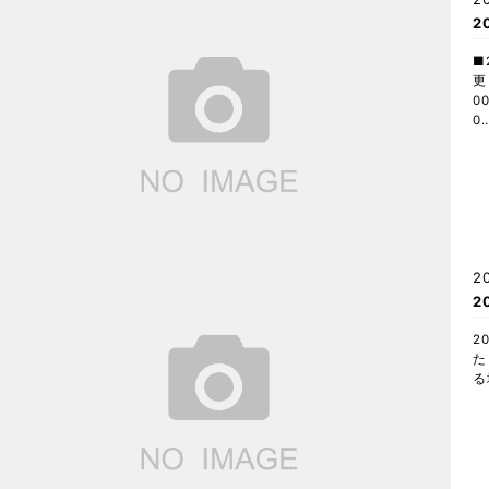
2
■
更
0
0
2
2
2
た
る