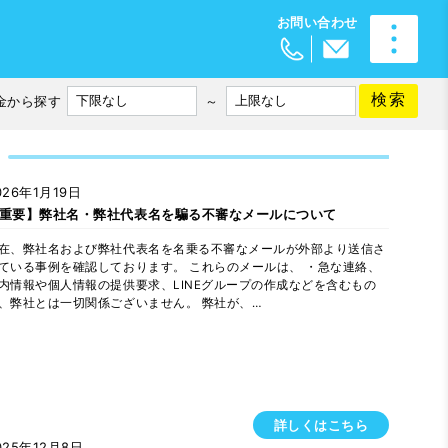
検索
金から探す
～
026年1月19日
重要】弊社名・弊社代表名を騙る不審なメールについて
在、弊社名および弊社代表名を名乗る不審なメールが外部より送信さ
ている事例を確認しております。 これらのメールは、 ・急な連絡、
内情報や個人情報の提供要求、LINEグループの作成などを含むもの
、弊社とは一切関係ございません。 弊社が、…
詳しくはこちら
025年12月8日