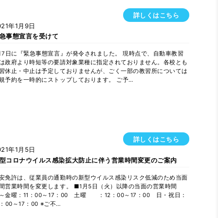
詳しくはこちら
021年1月9日
急事態宣言を受けて
月7日に『緊急事態宣言』が発令されました。 現時点で、自動車教習
は政府より時短等の要請対象業種に指定されておりません。各校とも
習休止・中止は予定しておりませんが、ごく一部の教習所については
規予約を一時的にストップしております。 ご予…
詳しくはこちら
021年1月5日
型コロナウイルス感染拡大防止に伴う営業時間変更のご案内
安免許は、従業員の通勤時の新型ウイルス感染リスク低減のため当面
間営業時間を変更します。 ■1月5日（火）以降の当面の営業時間
～金曜：11：00～17：00 土曜 ：12：00～17：00 日・祝日：
2：00～17：00 ※ご不…