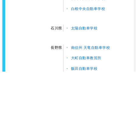
白根中央自動車学校
太陽自動車学校
石川県
南信州 天竜自動車学校
長野県
大町自動車教習所
飯田自動車学校
MAXドライビングスクール千曲
（千曲自動車学校）
信州中野自動車学校
東名自動車学校
静岡県
掛川自動車学校
マジオドライバーズスクール熱海