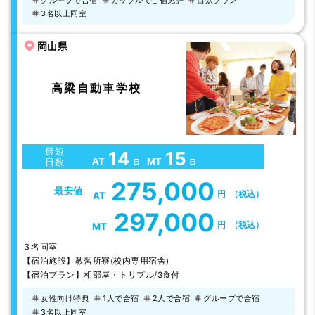
3名以上同室
岡山県
高梁自動車学校
最短
14
15
AT
MT
日数
日
日
275,000
最安値
円
（税込）
AT
297,000
円
（税込）
MT
３名同室
【宿泊施設】教習所寮(校内専用宿舎)
【宿泊プラン】相部屋・トリプル/3食付
女性向け特典
1人で合宿
2人で合宿
グループで合宿
3名以上同室