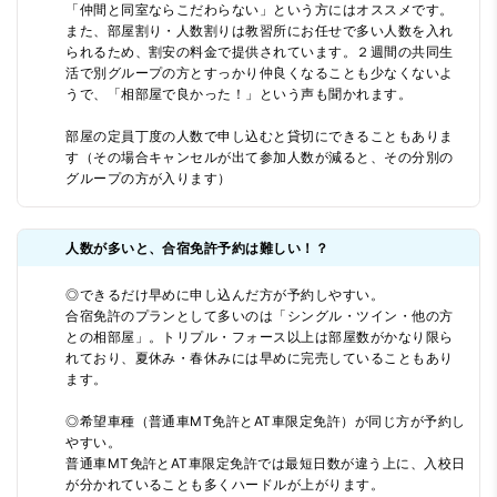
「仲間と同室ならこだわらない」という方にはオススメです。
また、部屋割り・人数割りは教習所にお任せで多い人数を入れ
られるため、割安の料金で提供されています。２週間の共同生
活で別グループの方とすっかり仲良くなることも少なくないよ
うで、「相部屋で良かった！」という声も聞かれます。
部屋の定員丁度の人数で申し込むと貸切にできることもありま
す（その場合キャンセルが出て参加人数が減ると、その分別の
グループの方が入ります）
人数が多いと、合宿免許予約は難しい！？
◎できるだけ早めに申し込んだ方が予約しやすい。
合宿免許のプランとして多いのは「シングル・ツイン・他の方
との相部屋」。トリプル・フォース以上は部屋数がかなり限ら
れており、夏休み・春休みには早めに完売していることもあり
ます。
◎希望車種（普通車MT免許とAT車限定免許）が同じ方が予約し
やすい。
普通車MT免許とAT車限定免許では最短日数が違う上に、入校日
が分かれていることも多くハードルが上がります。