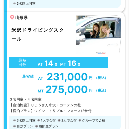
3名以上同室
山形県
米沢ドライビングスク
ール
最短
14
16
AT
MT
日数
日
日
231,000
最安値
円
（税込）
AT
275,000
円
（税込）
MT
３名同室・４名同室
【宿泊施設】りょうぎん米沢・ガーデンの杜
【宿泊プラン】ツイン・トリプル・フォース/3食付
3名以上同室
1人で合宿
2人で合宿
グループで合宿
自炊プラン
相部屋プラン