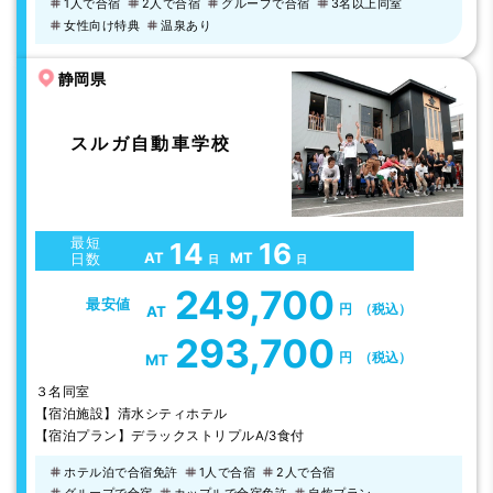
1人で合宿
2人で合宿
グループで合宿
3名以上同室
女性向け特典
温泉あり
静岡県
スルガ自動車学校
最短
14
16
AT
MT
日数
日
日
249,700
最安値
円
（税込）
AT
293,700
円
（税込）
MT
３名同室
【宿泊施設】清水シティホテル
【宿泊プラン】デラックストリプルA/3食付
ホテル泊で合宿免許
1人で合宿
2人で合宿
グループで合宿
カップルで合宿免許
自炊プラン