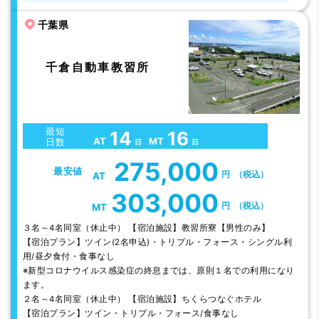
千葉県
千倉自動車教習所
最短
14
16
AT
MT
日数
日
日
275,000
最安値
円
（税込）
AT
303,000
円
（税込）
MT
３名～4名同室（休止中） 【宿泊施設】教習所寮【男性のみ】
【宿泊プラン】ツイン(2名申込)・トリプル・フォース・シングル利
用/昼夕食付・食事なし
※新型コロナウイルス感染症の終息までは、原則１名での利用になり
ます。
２名～4名同室（休止中） 【宿泊施設】ちくらつなぐホテル
【宿泊プラン】ツイン・トリプル・フォース/食事なし