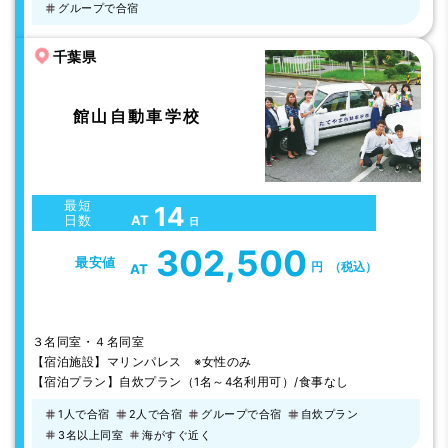
グループで合宿
千葉県
館山自動車学校
最短
14
AT
日数
日
302,500
最安値
円
（税込）
AT
３名同室・４名同室
【宿泊施設】マリンパレス ※女性のみ
【宿泊プラン】自炊プラン（1名～4名利用可）/食事なし
1人で合宿
2人で合宿
グループで合宿
自炊プラン
3名以上同室
海がすぐ近く