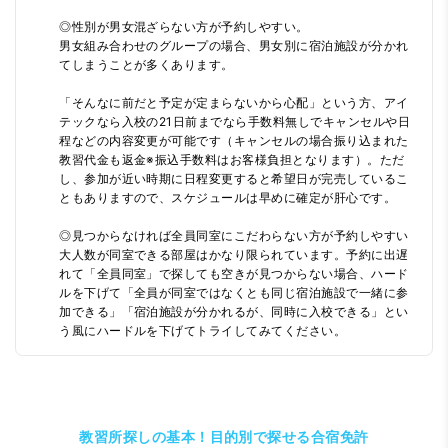
◎性別が男女混ざらない方が予約しやすい。
男女組み合わせのグループの場合、男女別に宿泊施設が分かれ
てしまうことが多くあります。
「そんなに前だと予定が定まらないから心配」という方、アイ
テックなら入校の21日前までなら手数料無しでキャンセルや日
程などの内容変更が可能です（キャンセルの場合振り込まれた
教習代金も返金※振込手数料はお客様負担となります）。ただ
し、参加が近い時期に日程変更すると希望日が完売しているこ
ともありますので、スケジュールは早めに確定が肝心です。
◎見つからなければ全員同室にこだわらない方が予約しやすい
大人数が同室できる部屋はかなり限られています。予約に出遅
れて「全員同室」で探しても空きが見つからない場合、ハード
ルを下げて「全員が同室ではなくとも同じ宿泊施設で一緒に参
加できる」「宿泊施設が分かれるが、同時に入校できる」とい
う風にハードルを下げてトライしてみてください。
教習所探しの基本！目的別で探せる合宿免許