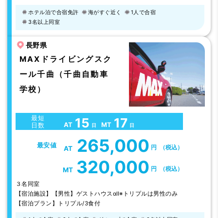
ホテル泊で合宿免許
海がすぐ近く
1人で合宿
3名以上同室
長野県
MAXドライビングスク
ール千曲（千曲自動車
学校）
最短
15
17
AT
MT
日数
日
日
265,000
最安値
円
（税込）
AT
320,000
円
（税込）
MT
３名同室
【宿泊施設】【男性】ゲストハウスαⅡ※トリプルは男性のみ
【宿泊プラン】トリプル/3食付