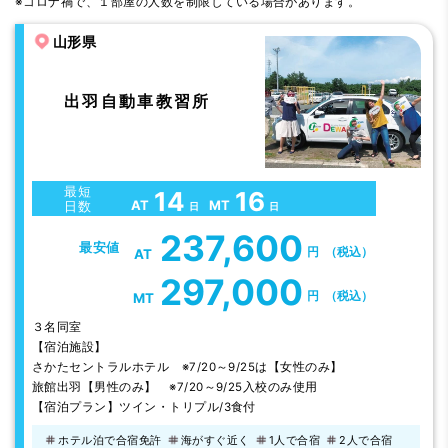
※コロナ禍で、１部屋の人数を制限している場合があります。
山形県
出羽自動車教習所
最短
14
16
AT
MT
日数
日
日
237,600
最安値
円
（税込）
AT
297,000
円
（税込）
MT
３名同室
【宿泊施設】
さかたセントラルホテル ※7/20～9/25は【女性のみ】
旅館出羽【男性のみ】 ※7/20～9/25入校のみ使用
【宿泊プラン】ツイン・トリプル/3食付
ホテル泊で合宿免許
海がすぐ近く
1人で合宿
2人で合宿