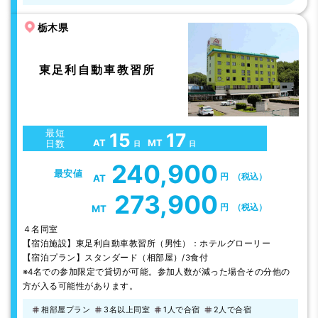
栃木県
東足利自動車教習所
最短
15
17
AT
MT
日数
日
日
240,900
最安値
円
（税込）
AT
273,900
円
（税込）
MT
４名同室
【宿泊施設】東足利自動車教習所（男性）：ホテルグローリー
【宿泊プラン】スタンダード（相部屋）/3食付
※4名での参加限定で貸切が可能。参加人数が減った場合その分他の
方が入る可能性があります。
相部屋プラン
3名以上同室
1人で合宿
2人で合宿