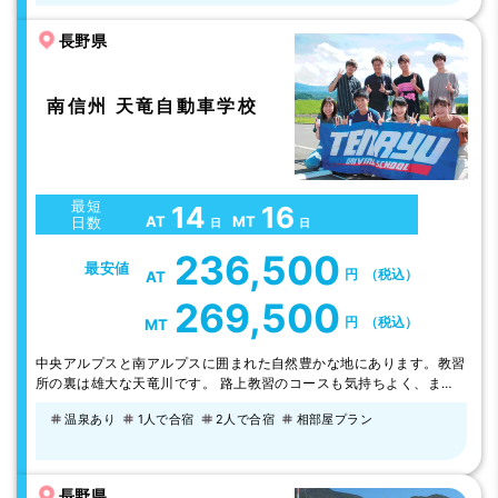
ら日帰りスキーバスもあります。
長野県
南信州 天竜自動車学校
最短
14
16
AT
MT
日数
日
日
236,500
最安値
円
（税込）
AT
269,500
円
（税込）
MT
中央アルプスと南アルプスに囲まれた自然豊かな地にあります。教習
所の裏は雄大な天竜川です。 路上教習のコースも気持ちよく、また
少 し脚を伸ばすと温泉、天竜舟下りなど、観光施設が充実していま
温泉あり
1人で合宿
2人で合宿
相部屋プラン
す。 教習の技術の確かさは全国でもトップレベル。指定教習所の全
国大会 に出場し全国1300校の中の優良38校に選ばれました。 また
【第5回全国指定自動車教習所学科教習競技大会】において、当校指
導員が 『最優秀』に選…
長野県