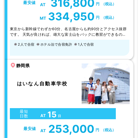
316,800
最安値
円
（税込）
AT
334,950
円
（税込）
MT
東京から新幹線でわずか60分、名古屋からも約90分とアクセス抜群
です。 天気が良ければ、雄大な富士山をバックに教習ができるのも
魅力♪ 空き時間には少し足を延ばして思いっきり合宿生活を楽しんじ
2人で合宿
ホテル泊で合宿免許
1人で合宿
ゃお！ 最寄りの裾野駅から20分程の御殿場駅からは「御殿場プレミ
アムアウトレット」へのシャトルバスがあります。 また6分の岩波駅
からは「時之栖」へのシャトルバスがありますよ。
静岡県
はいなん自動車学校
最短
15
AT
日数
日
253,000
最安値
円
（税込）
AT