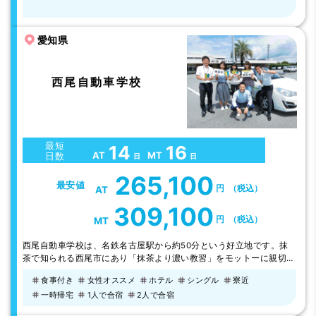
システムがあります。
愛知県
西尾自動車学校
最短
14
16
AT
MT
日数
日
日
265,100
最安値
円
（税込）
AT
309,100
円
（税込）
MT
西尾自動車学校は、名鉄名古屋駅から約50分という好立地です。抹
茶で知られる西尾市にあり「抹茶より濃い教習」をモットーに親切な
指導を心掛けています。ホテルは教習所に隣接している為、空いた時
食事付き
女性オススメ
ホテル
シングル
寮近
間もお部屋でゆっくりできます（清掃時間9:30～14:00は除く）。
一時帰宅
1人で合宿
2人で合宿
2021年11月に完成した新校舎と、県内有数の広大なコースで受けら
れる教習が大好評です！