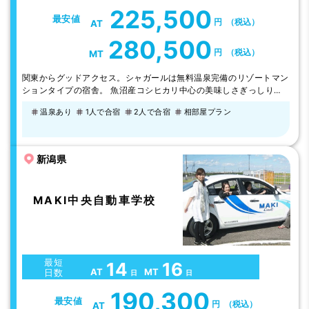
225,500
最安値
円
（税込）
AT
280,500
円
（税込）
MT
関東からグッドアクセス。シャガールは無料温泉完備のリゾートマン
ションタイプの宿舎。 魚沼産コシヒカリ中心の美味しさぎっしりの
食事、 教習所から見える八海山などの癒しの風景（都会ではまずあ
温泉あり
1人で合宿
2人で合宿
相部屋プラン
りえません）、スタッフの人柄の良さが自慢です。 【料金お得な昼
食のみプラン】「食べ物の美味しい新潟に来たから、食事は自分の好
きなように食べたい」「朝食不要」「1日2食で十分」そんな声にお応
えしてスタートしました。昼…
新潟県
MAKI中央自動車学校
最短
14
16
AT
MT
日数
日
日
190,300
最安値
円
（税込）
AT