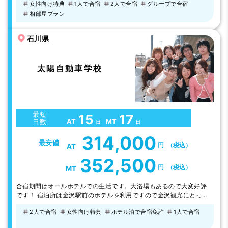
女性向け特典
1人で合宿
2人で合宿
グループで合宿
せん。
相部屋プラン
石川県
太陽自動車学校
最短
15
17
AT
MT
日数
日
日
314,000
最安値
円
（税込）
AT
352,500
円
（税込）
MT
合宿期間はオールホテルでの生活です。大浴場もあるので大変好評
です！ 宿泊所は金沢駅前のホテルを利用ですので金沢観光にとって
も便利です。 金沢東茶屋街、兼六園、21世紀美術館、金沢城など見
2人で合宿
女性向け特典
ホテル泊で合宿免許
1人で合宿
所が沢山あります。金沢の奥座敷湯涌温泉(バスで60分）、金沢の秘
湯「深谷温泉」など日帰りで利用できます。また、冬は金沢駅前 か