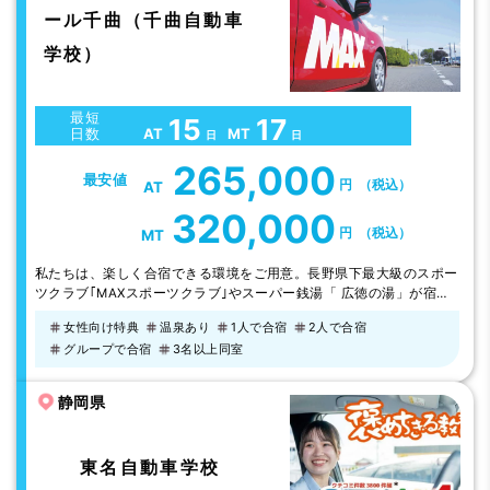
ール千曲（千曲自動車
学校）
最短
15
17
AT
MT
日数
日
日
265,000
最安値
円
（税込）
AT
320,000
円
（税込）
MT
私たちは、楽しく合宿できる環境をご用意。長野県下最大級のスポー
ツクラブ｢MAXスポーツクラブ｣やスーパー銭湯「 広徳の湯」が宿泊
施設に隣接。教習生はスーパー銭湯・ジム・プールを全て毎日無料で
女性向け特典
温泉あり
1人で合宿
2人で合宿
ご利用いただけます。 マシンジムや25mプールの他にフットサルや
グループで合宿
3名以上同室
テニスも出来る複合施設。 自動車学校から徒歩5分の場所に24 時間
フィットネスがオープン。教習の合間にご利用いただけます。 スポ
ーツのあとは、スー…
静岡県
東名自動車学校