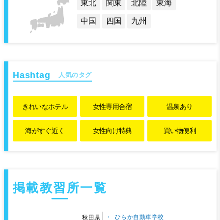
東北
関東
北陸
東海
中国
四国
九州
人気のタグ
きれいな
ホテル
女性専用
合宿
温泉あり
海がすぐ近く
女性向け特典
買い物便利
掲載教習所一覧
ひらか自動車学校
秋田県