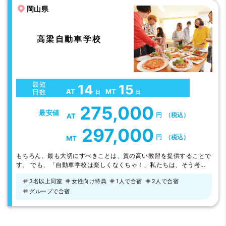
岡山県
高梁自動車学校
最短
14
15
AT
MT
日数
日
日
275,000
最安値
円
（税込）
AT
297,000
円
（税込）
MT
もちろん、最も大切にすべきことは、質の高い教習を提供することで
す。 でも、「自動車学校は楽しくなくちゃ！」私たちは、そう考え
ます。 ワクワクする気持ちさえあれば、どんな難しいことにも、ど
3名以上同室
女性向け特典
1人で合宿
2人で合宿
んな苦手なことにもトライできる！ 手作りの美味しい食事、空いた
グループで合宿
時間にみんなで遊べる施設の数々…。皆さんのワクワク度アップのた
めの努力を惜しみません。 【学科の授業がオンデマンドに！】 オン
デマンド学科を導入したので…