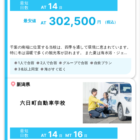
最短
14
AT
日数
日
302,500
最安値
円
（税込）
AT
千葉の南端に位置する当校は、四季を通して環境に恵まれています。
特に冬は温暖で多くの観光客が訪れます。 また夏は海水浴・ジェッ
トスキー・ウインドサーフィン等多くのイベントで賑わっておりま
1人で合宿
2人で合宿
グループで合宿
自炊プラン
す。 教習は、気配り第一をモットーとした明るい自動車学校です。
3名以上同室
海がすぐ近く
●館山自動車学校は、館山交通安全協会が昭和32年に創立した歴史
のある学校で、卒業生の事故率も少なく地域で認められています。
“楽しい教習・まごころ指導”…
新潟県
六日町自動車学校
最短
14
16
AT
MT
日数
日
日