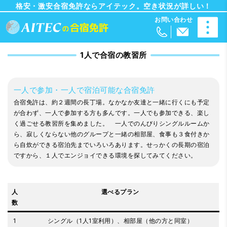
格安・激安合宿免許ならアイテック。空き状況が詳しい！
1人で合宿の教習所
一人で参加・一人で宿泊可能な合宿免許
合宿免許は、約２週間の長丁場。なかなか友達と一緒に行くにも予定
が合わず、一人で参加する方も多んです。一人でも参加できる、楽し
く過ごせる教習所を集めました。 一人でのんびりシングルルームか
ら、寂しくならない他のグループと一緒の相部屋、食事も３食付きか
ら自炊ができる宿泊先までいろいろあります。せっかくの長期の宿泊
ですから、１人でエンジョイできる環境を探してみてください。
人
選べるプラン
数
1
シングル（1人1室利用）、相部屋（他の方と同室）