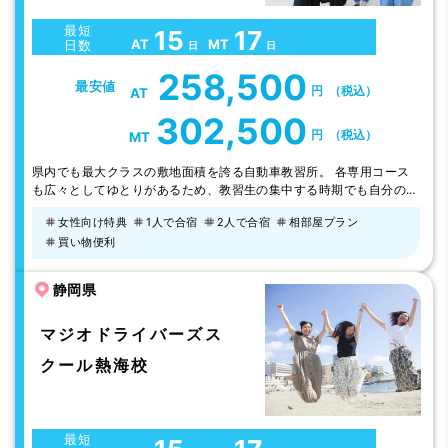
最短
15
17
AT
MT
日数
日
日
258,500
最安値
円
（税込）
AT
302,500
円
（税込）
MT
県内でも最大クラスの敷地面積を誇る自動車教習所。 各専用コース
も広々としてゆとりがあるため、教習生の集中する時期でも自分の苦
手な課題を何度でもチャレンジでき、着実にステップアップできま
女性向け特典
1人で合宿
2人で合宿
相部屋プラン
す。 「いきなりコースに出るのは少し不安」という方のために、
買い物便利
「トレーチャー」というシミュレーション教習を1時限目に取り入れ
ています。 指導員はベテランから若手まで、確かな指導と適切なア
ドバイスが可能。あなたの運転免許…
静岡県
マジオドライバーズス
クール熱海校
最短