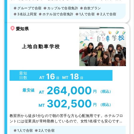
旅行気分を味わいながら運転免許を取得。 海や山に囲まれた渋滞の
グループで合宿
カップルで合宿免許
自炊プラン
少ない海沿いの教習コースで気持ちよくドライビング。 人気の自炊
3名以上同室
ホテル泊で合宿免許
1人で合宿
2人で合宿
プランから、温泉施設の宿泊先までプランも充実していて人気の教習
所です。【オススメ】世界遺産登録の三保の松原。清水名物、黒はん
ぺんと桜エビ、生シラスもどう…
愛知県
上地自動車学校
最短
16
18
AT
MT
日数
日
日
264,000
最安値
円
（税込）
AT
302,500
円
（税込）
MT
教習所から徒歩1分なので朝の苦手な方も心配無用です。ホテルフロ
ントには従業員が常時勤務しているので、女性1名様でも安心です。
周辺の施設が充実しているので充実した合宿生活を送れます。教官も
1人で合宿
2人で合宿
優しい親切な人ばかりで笑顔が絶えません！好きな教官を選択できる