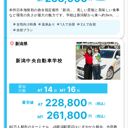
MT
本州日本海側初の政令指定都市「新潟」、美しい景観と美味しい食事
など環境の良さが最大の魅力です。学校は新潟駅から東へ約5km。
住宅街から交通量の多い多車線道路まで走れる実践的な路上教習で、
女性向け特典
温泉あり
1人で合宿
2人で合宿
技術もしっかり身に付きます。すべての宿泊ホテルは新潟駅より徒歩
自炊プラン
5～6分以内。買物も遊びも全て徒歩圏内でできるので、生活環境は
抜群です。
新潟県
新潟中央自動車学校
最短
14
16
AT
MT
日数
日
日
228,800
最安値
円
（税込）
AT
261,800
円
（税込）
MT
80万人都市のターミナル、JR新潟駅周辺はにぎやかな都会。合宿教