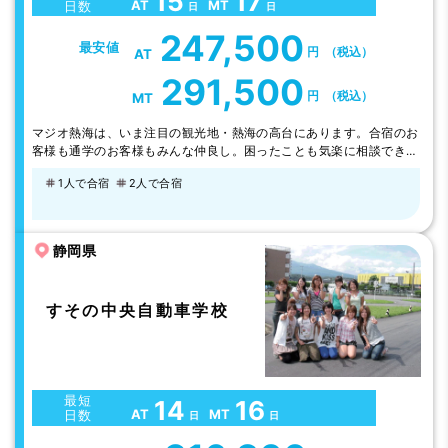
15
17
AT
MT
日数
日
日
247,500
最安値
円
（税込）
AT
291,500
円
（税込）
MT
マジオ熱海は、いま注目の観光地・熱海の高台にあります。合宿のお
客様も通学のお客様もみんな仲良し。困ったことも気楽に相談できる
アットホームな雰囲気です。 空き時間は熱海の街でグルメや観光ス
1人で合宿
2人で合宿
ポットを満喫。旅行気分を楽しみながら、運転技術が身につきます。
●来宮神社・伊豆山神社は観光スポットとして人気急上昇。SNS映え
する地元グルメも盛りだくさん。 ●熱海海上花火大会も毎年大人
気！ 【開催予定】2026…
静岡県
すその中央自動車学校
最短
14
16
AT
MT
日数
日
日