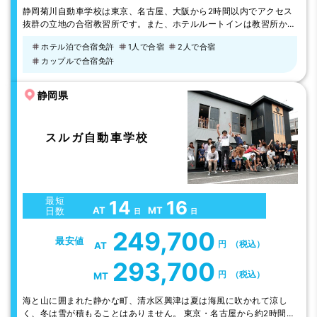
静岡菊川自動車学校は東京、名古屋、大阪から2時間以内でアクセス
抜群の立地の合宿教習所です。また、ホテルルートインは教習所から
歩いて6 分、くれたけインは教習所の目の前で、時間を有効に使えま
ホテル泊で合宿免許
1人で合宿
2人で合宿
す。周辺にもファーストフード店やコンビニもありすごく便利な環境
カップルで合宿免許
です。広々とした教習コースでスタッフもアットホームであたたかい
人達ばかりで、楽しくのびのびと教習できます。
静岡県
スルガ自動車学校
最短
14
16
AT
MT
日数
日
日
249,700
最安値
円
（税込）
AT
293,700
円
（税込）
MT
海と山に囲まれた静かな町、清水区興津は夏は海風に吹かれて涼し
く、冬は雪が積もることはありません。 東京・名古屋から約2時間で