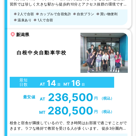
習所では珍しく大きな駅から徒歩約10分とアクセス抜群の環境です。
駅周辺にはさまざまなお店が揃い、アフタースクールの思い出づくり
2人で合宿
カップルで合宿免許
自炊プラン
買い物便利
もバッチリです♪『怒らない』『焦らない』『諦めない』をモットー
温泉あり
1人で合宿
とした教習も魅力。※多くの方にご入校頂けるように契約ホテルも多
数用意しています。それでも人気の時期は早期に完売することも。思
い立ったら早めの決断･お…
新潟県
白根中央自動車学校
最短
14
16
AT
MT
日数
日
日
236,500
最安値
円
（税込）
AT
280,500
円
（税込）
MT
校舎と宿舎が隣接しているので、空き時間はお部屋で過ごすことがで
きます。ラフな格好で教習を受ける人が多くいます。 徒歩3分圏内に
コンビニや大型ショッピングセンターがあるので生活にも不自由しま