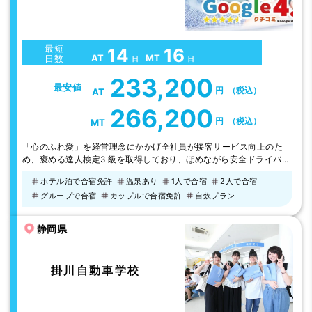
最短
14
16
AT
MT
日数
日
日
233,200
最安値
円
（税込）
AT
266,200
円
（税込）
MT
「心のふれ愛」を経営理念にかかげ全社員が接客サービス向上のた
め、褒める達人検定3 級を取得しており、ほめながら安全ドライバー
の育成を目指しております。 お客様に楽しみながら勉強をしていた
ホテル泊で合宿免許
温泉あり
1人で合宿
2人で合宿
だける環境づくり（ハード面・ソフト面の充実）に平素から努力して
グループで合宿
カップルで合宿免許
自炊プラン
おります。 お客様の不安をいち早く解消して、安心して教習に専念
できるよう全社員で卒業までサポートする学校です。 教習が予定通
り進むようお手伝いさせて頂い…
静岡県
掛川自動車学校