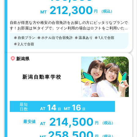
212,300
円
（税込）
MT
自炊が得意な方や格安の合宿免許をお探しの方にピッタリなプランで
す！お部屋は1Kタイプで、ツイン利用の場合はロフトをご利用いた
だきます。もちろん料理器具は揃っていて、徒歩圏内にスーパー・ド
自炊プラン
ホテル泊で合宿免許
温泉あり
1人で合宿
ラッグストア・コンビニの他に、飲食店もありますよ。 ホテルプラ
2人で合宿
ンも人気。ホテルルートイン（※）の夕食はホテルでの定食。美味し
い楽しい合宿生活を送るならMAKI中央で！※日・祝の夕食は提携6店
舗から選んで外食になりま…
新潟県
新潟自動車学校
最短
14
16
AT
MT
日数
日
日
214,500
最安値
円
（税込）
AT
258,500
円
（税込）