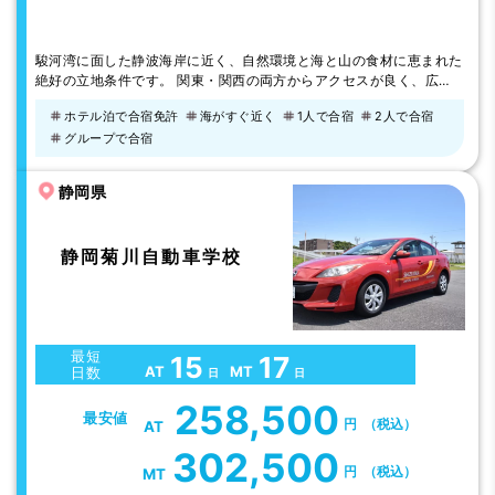
駿河湾に面した静波海岸に近く、自然環境と海と山の食材に恵まれた
絶好の立地条件です。 関東・関西の両方からアクセスが良く、広い
教習コースで気持ちよく教習を受けることができます。 【教習生に
ホテル泊で合宿免許
海がすぐ近く
1人で合宿
2人で合宿
人気のグルメ】 ・炭焼きレストランさわやか
グループで合宿
静岡県
静岡菊川自動車学校
最短
15
17
AT
MT
日数
日
日
258,500
最安値
円
（税込）
AT
302,500
円
（税込）
MT