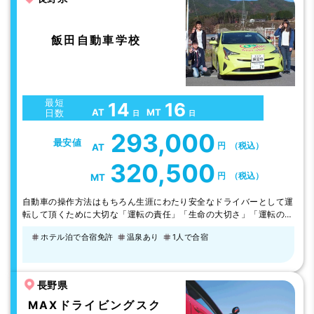
飯田自動車学校
最短
14
16
AT
MT
日数
日
日
293,000
最安値
円
（税込）
AT
320,500
円
（税込）
MT
自動車の操作方法はもちろん生涯にわたり安全なドライバーとして運
転して頂くために大切な「運転の責任」「生命の大切さ」「運転の楽
しさ」を皆様が楽しく上達出来る様、良い雰囲気づくりを大切にし、
ホテル泊で合宿免許
温泉あり
1人で合宿
ポイントをしっかり伝える教習をしています。 ●アルプスに囲まれ
自然が豊か。すがすがしい南信州の風と大自然の中、のびのび気持ち
良く教習できます。 ●初心運転者教育において、優れた教習所とし
て全国・管区、表彰されました…
長野県
MAXドライビングスク