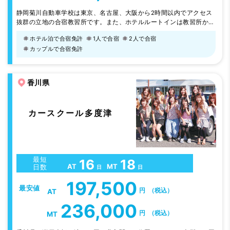
静岡菊川自動車学校は東京、名古屋、大阪から2時間以内でアクセス
抜群の立地の合宿教習所です。また、ホテルルートインは教習所から
歩いて6 分、くれたけインは教習所の目の前で、時間を有効に使えま
ホテル泊で合宿免許
1人で合宿
2人で合宿
す。周辺にもファーストフード店やコンビニもありすごく便利な環境
カップルで合宿免許
です。広々とした教習コースでスタッフもアットホームであたたかい
人達ばかりで、楽しくのびのびと教習できます。
香川県
カースクール多度津
最短
16
18
AT
MT
日数
日
日
197,500
最安値
円
（税込）
AT
236,000
円
（税込）
MT