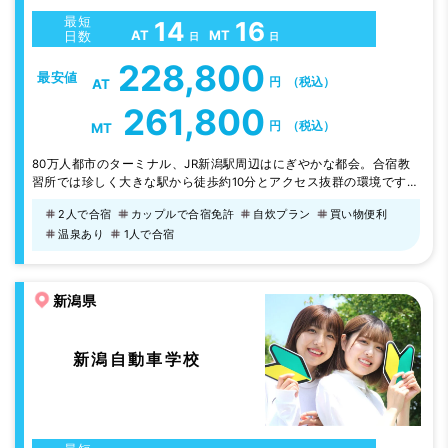
最短
14
16
AT
MT
日数
日
日
228,800
最安値
円
（税込）
AT
261,800
円
（税込）
MT
80万人都市のターミナル、JR新潟駅周辺はにぎやかな都会。合宿教
習所では珍しく大きな駅から徒歩約10分とアクセス抜群の環境です。
駅周辺にはさまざまなお店が揃い、アフタースクールの思い出づくり
2人で合宿
カップルで合宿免許
自炊プラン
買い物便利
もバッチリです♪『怒らない』『焦らない』『諦めない』をモットー
温泉あり
1人で合宿
とした教習も魅力。※多くの方にご入校頂けるように契約ホテルも多
数用意しています。それでも人気の時期は早期に完売することも。思
い立ったら早めの決断･お…
新潟県
新潟自動車学校