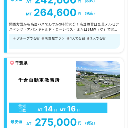
円
（税込）
AT
264,600
円
（税込）
MT
関西方面から高速バスでわずか2時間30分！高速教習は全員メルセデ
スベンツ（アバンギャルド・ローレウス）またはBMW（X1）で実
施！清潔な校内宿泊施設はカード式ロックキーで安心。綺麗な宿舎で
グループで合宿
相部屋プラン
1人で合宿
2人で合宿
生活してもらい、親切、丁寧をモットーに指導していきます！日曜日
は少し教習はありますが、半日お休みですので、粛々とご自由な時間
をお過ごし下さい！
千葉県
千倉自動車教習所
最短
14
16
AT
MT
日数
日
日
275,000
最安値
円
（税込）
AT