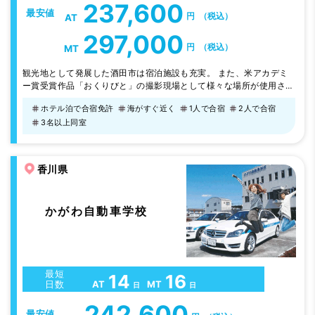
237,600
最安値
円
（税込）
AT
297,000
円
（税込）
MT
観光地として発展した酒田市は宿泊施設も充実。 また、米アカデミ
ー賞受賞作品「おくりびと」の撮影現場として様々な場所が使用され
ました。 この機会に是非酒田市へお越しください。
ホテル泊で合宿免許
海がすぐ近く
1人で合宿
2人で合宿
3名以上同室
香川県
かがわ自動車学校
最短
14
16
AT
MT
日数
日
日
242,600
最安値