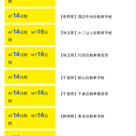
間
14
AT
日間
【長野県】諏訪中央自動車学校
14
16
AT
日間 MT
日
【埼玉県】かごはら自動車学校
間
14
16
AT
日間 MT
日
【埼玉県】行田自動車教習所
間
14
AT
日間
【千葉県】館山自動車学校
14
16
AT
日間 MT
日
【千葉県】千倉自動車教習所
間
14
16
AT
日間 MT
日
【静岡県】東名自動車学校
間