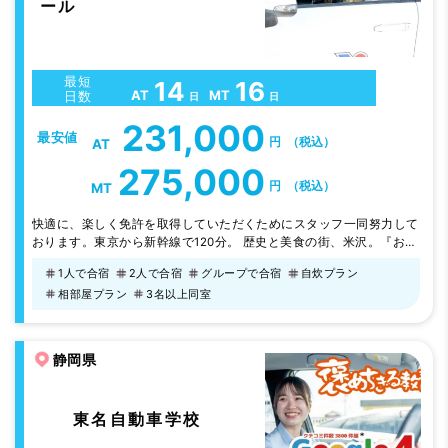
ール
最短
14
16
AT
MT
日数
日
日
231,000
最安値
円
（税込）
AT
275,000
円
（税込）
MT
快適に、楽しく免許を取得していただくためにスタッフ一同努力して
おります。東京から新幹線で120分。 歴史と美食の街、米沢。『おも
てなしの心』を大切にするスタッフとバラエティに富んだ清潔な宿泊
1人で合宿
2人で合宿
グループで合宿
自炊プラン
施設が人気の秘密です♪
相部屋プラン
3名以上同室
静岡県
東名自動車学校