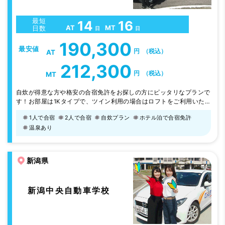
最短
14
16
AT
MT
日数
日
日
190,300
最安値
円
（税込）
AT
212,300
円
（税込）
MT
自炊が得意な方や格安の合宿免許をお探しの方にピッタリなプランで
す！お部屋は1Kタイプで、ツイン利用の場合はロフトをご利用いた
だきます。もちろん料理器具は揃っていて、徒歩圏内にスーパー・ド
1人で合宿
2人で合宿
自炊プラン
ホテル泊で合宿免許
ラッグストア・コンビニの他に、飲食店もありますよ。 ホテルプラ
温泉あり
ンも人気。ホテルルートイン（※）の夕食はホテルでの定食。美味し
い楽しい合宿生活を送るならMAKI中央で！※日・祝の夕食は提携6店
舗から選んで外食になりま…
新潟県
新潟中央自動車学校