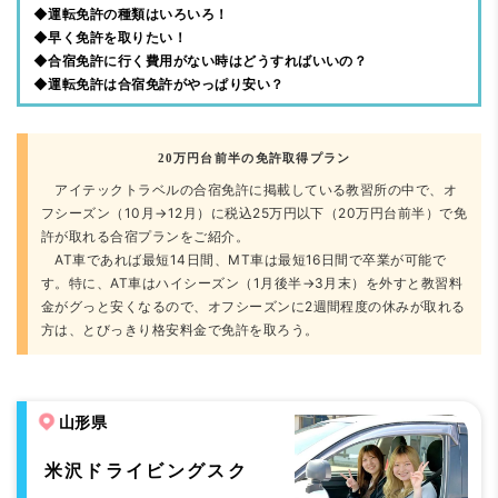
◆運転免許の種類はいろいろ！
◆早く免許を取りたい！
◆合宿免許に行く費用がない時はどうすればいいの？
◆運転免許は合宿免許がやっぱり安い？
20万円台前半の免許取得プラン
アイテックトラベルの合宿免許に掲載している教習所の中で、オ
フシーズン（10月→12月）に税込25万円以下（20万円台前半）で免
許が取れる合宿プランをご紹介。
AT車であれば最短14日間、MT車は最短16日間で卒業が可能で
す。特に、AT車はハイシーズン（1月後半→3月末）を外すと教習料
金がグっと安くなるので、オフシーズンに2週間程度の休みが取れる
方は、とびっきり格安料金で免許を取ろう。
山形県
米沢ドライビングスク