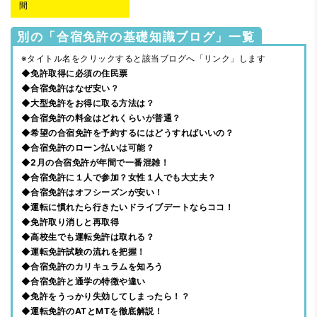
間
別の「合宿免許の基礎知識ブログ」一覧
※タイトル名をクリックすると該当ブログへ「リンク」します
◆免許取得に必須の住民票
◆合宿免許はなぜ安い？
◆大型免許をお得に取る方法は？
◆合宿免許の料金はどれくらいが普通？
◆希望の合宿免許を予約するにはどうすればいいの？
◆合宿免許のローン払いは可能？
◆2月の合宿免許が年間で一番混雑！
◆合宿免許に１人で参加？女性１人でも大丈夫？
◆合宿免許はオフシーズンが安い！
◆運転に慣れたら行きたいドライブデートならココ！
◆免許取り消しと再取得
◆高校生でも運転免許は取れる？
◆運転免許試験の流れを把握！
◆合宿免許のカリキュラムを知ろう
◆合宿免許と通学の特徴や違い
◆免許をうっかり失効してしまったら！？
◆運転免許のATとMTを徹底解説！