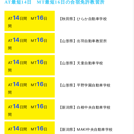
AT最短14日 MT最短16日の合宿免許教習所
14
16
AT
日間 MT
日
【秋田県】ひらか自動車学校
間
14
16
AT
日間 MT
日
【山形県】出羽自動車教習所
間
14
16
AT
日間 MT
日
【山形県】天童自動車学校
間
14
16
AT
日間 MT
日
【山形県】平野学園自動車学校
間
14
16
AT
日間 MT
日
【新潟県】白根中央自動車学校
間
14
16
AT
日間 MT
日
【新潟県】MAKI中央自動車学校