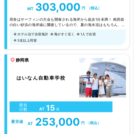
303,000
円
（税込）
MT
宿舎はサーフィンの大会も開催される海岸から徒歩1分未満！ 南房総
の白い砂浜の海岸線に隣接しているので、夏の海水浴はもちろん、年
間を通じてサーフィンも可能です♪ 少し脚をのばせば鴨川シーワール
ホテル泊で合宿免許
海がすぐ近く
1人で合宿
ドもあります！
3名以上同室
静岡県
はいなん自動車学校
最短
15
AT
日数
日
253,000
最安値
円
（税込）
AT