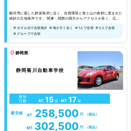
駿河湾に面した静波海岸に近く、自然環境と海と山の食材に恵まれた
絶好の立地条件です。 関東・関西の両方からアクセスが良く、広い
教習コースで気持ちよく教習を受けることができます。 【教習生に
ホテル泊で合宿免許
海がすぐ近く
1人で合宿
2人で合宿
人気のグルメ】 ・炭焼きレストランさわやか
グループで合宿
静岡県
静岡菊川自動車学校
最短
15
17
AT
MT
日数
日
日
258,500
最安値
円
（税込）
AT
302,500
円
（税込）
MT