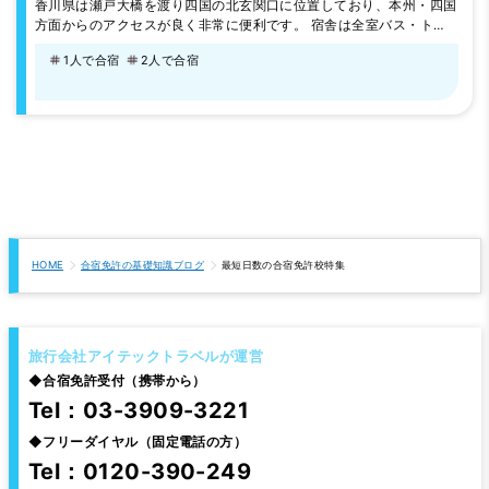
香川県は瀬戸大橋を渡り四国の北玄関口に位置しており、本州・四国
方面からのアクセスが良く非常に便利です。 宿舎は全室バス・トイ
レ・TV・エアコン付。教習も指導員が熱意を持って教習させて頂き
1人で合宿
2人で合宿
ます。
HOME
合宿免許の基礎知識ブログ
最短日数の合宿免許校特集
旅行会社アイテックトラベルが運営
◆
合宿免許受付（携帯から）
Tel：03-3909-3221
◆
フリーダイヤル（固定電話の方）
Tel：0120-390-249