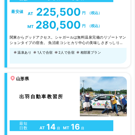
225,500
最安値
円
（税込）
AT
280,500
円
（税込）
MT
関東からグッドアクセス。シャガールは無料温泉完備のリゾートマン
ションタイプの宿舎。 魚沼産コシヒカリ中心の美味しさぎっしりの
食事、 教習所から見える八海山などの癒しの風景（都会ではまずあ
温泉あり
1人で合宿
2人で合宿
相部屋プラン
りえません）、スタッフの人柄の良さが自慢です。 【料金お得な昼
食のみプラン】「食べ物の美味しい新潟に来たから、食事は自分の好
きなように食べたい」「朝食不要」「1日2食で十分」そんな声にお応
えしてスタートしました。昼…
山形県
出羽自動車教習所
最短
14
16
AT
MT
日数
日
日