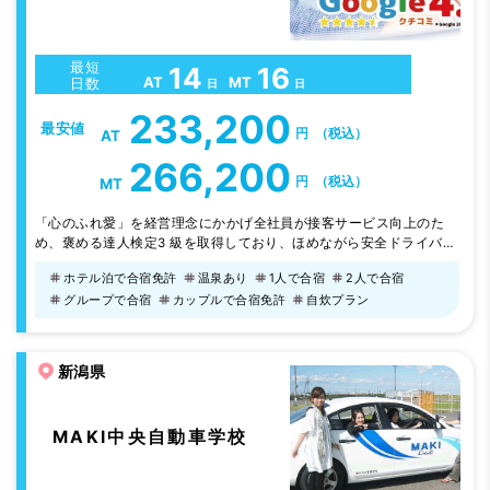
最短
14
16
AT
MT
日数
日
日
233,200
最安値
円
（税込）
AT
266,200
円
（税込）
MT
「心のふれ愛」を経営理念にかかげ全社員が接客サービス向上のた
め、褒める達人検定3 級を取得しており、ほめながら安全ドライバー
の育成を目指しております。 お客様に楽しみながら勉強をしていた
ホテル泊で合宿免許
温泉あり
1人で合宿
2人で合宿
だける環境づくり（ハード面・ソフト面の充実）に平素から努力して
グループで合宿
カップルで合宿免許
自炊プラン
おります。 お客様の不安をいち早く解消して、安心して教習に専念
できるよう全社員で卒業までサポートする学校です。 教習が予定通
り進むようお手伝いさせて頂い…
新潟県
MAKI中央自動車学校