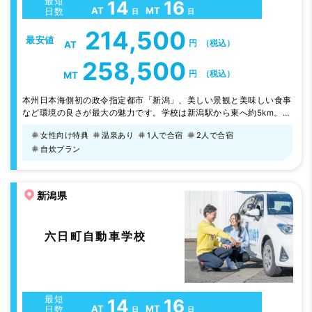
最短
14
16
AT
MT
日数
日
日
214,500
最安値
円
（税込）
AT
258,500
円
（税込）
MT
本州日本海側初の政令指定都市「新潟」、美しい景観と美味しい食事
など環境の良さが最大の魅力です。学校は新潟駅から東へ約5km。
住宅街から交通量の多い多車線道路まで走れる実践的な路上教習で、
女性向け特典
温泉あり
1人で合宿
2人で合宿
技術もしっかり身に付きます。すべての宿泊ホテルは新潟駅より徒歩
自炊プラン
5～6分以内。買物も遊びも全て徒歩圏内でできるので、生活環境は
抜群です。
新潟県
六日町自動車学校
最短
14
16
AT
MT
日数
日
日