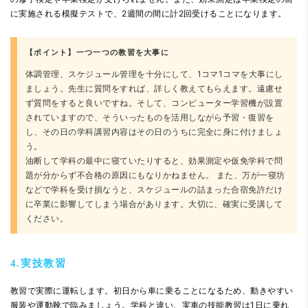
に実施される模擬テストで、2週間の間に計2回受けることになります。
【ポイント】一つ一つの教習を大事に
体調管理、スケジュール管理を十分にして、1コマ1コマを大事にし
ましょう。先生に質問をすれば、詳しく教えてもらえます。遠慮せ
ず質問をすると良いですね。そして、コンピューター学習機が設置
されていますので、そういったものを活用しながら予習・復習を
し、その日の学科講習内容はその日のうちに完全に身に付けましょ
う。
油断して学科の最中に寝ていたりすると、効果測定や仮免学科で問
題が分からず不合格の原因にもなりかねません。 また、万が一寝坊
などで学科を受け損なうと、スケジュールの詰まった合宿免許だけ
に卒業に影響してしまう場合があります。大切に、確実に受講して
ください。
4.実技教習
教習で実際に運転します。初日から車に乗ることになるため、動きやすい
服装や運動靴で臨みましょう。学科と違い、実車の技能教習は1日に乗れ