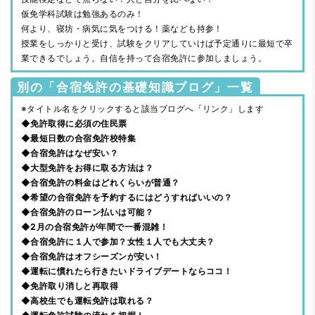
仮免学科試験は勉強あるのみ！
何より、寝坊・病気に気をつける！薬なども持参！
授業をしっかりと受け、試験をクリアしていけば予定通りに最短で卒
業できるでしょう。自信を持って合宿免許に参加しましょう。
別の「合宿免許の基礎知識ブログ」一覧
※タイトル名をクリックすると該当ブログへ「リンク」します
◆免許取得に必須の住民票
◆最短日数の合宿免許校特集
◆合宿免許はなぜ安い？
◆大型免許をお得に取る方法は？
◆合宿免許の料金はどれくらいが普通？
◆希望の合宿免許を予約するにはどうすればいいの？
◆合宿免許のローン払いは可能？
◆2月の合宿免許が年間で一番混雑！
◆合宿免許に１人で参加？女性１人でも大丈夫？
◆合宿免許はオフシーズンが安い！
◆運転に慣れたら行きたいドライブデートならココ！
◆免許取り消しと再取得
◆高校生でも運転免許は取れる？