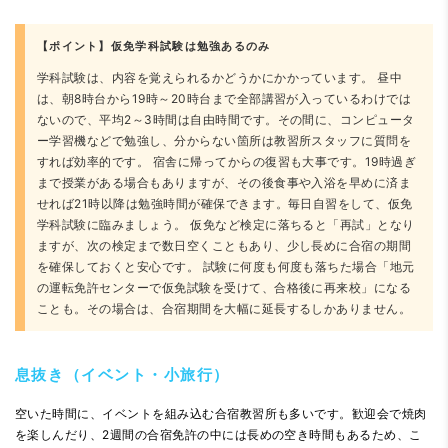
【ポイント】仮免学科試験は勉強あるのみ
学科試験は、内容を覚えられるかどうかにかかっています。 昼中
は、朝8時台から19時～20時台まで全部講習が入っているわけでは
ないので、平均2～3時間は自由時間です。その間に、コンピュータ
ー学習機などで勉強し、分からない箇所は教習所スタッフに質問を
すれば効率的です。 宿舎に帰ってからの復習も大事です。19時過ぎ
まで授業がある場合もありますが、その後食事や入浴を早めに済ま
せれば21時以降は勉強時間が確保できます。毎日自習をして、仮免
学科試験に臨みましょう。 仮免など検定に落ちると「再試」となり
ますが、次の検定まで数日空くこともあり、少し長めに合宿の期間
を確保しておくと安心です。 試験に何度も何度も落ちた場合「地元
の運転免許センターで仮免試験を受けて、合格後に再来校」になる
ことも。その場合は、合宿期間を大幅に延長するしかありません。
息抜き（イベント・小旅行）
空いた時間に、イベントを組み込む合宿教習所も多いです。歓迎会で焼肉
を楽しんだり、2週間の合宿免許の中には長めの空き時間もあるため、こ