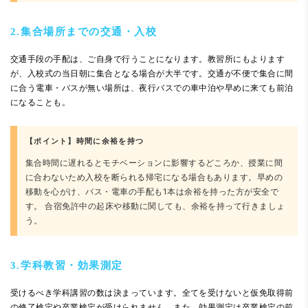
2.集合場所までの交通・入校
交通手段の手配は、ご自身で行うことになります。教習所にもよります
が、入校式の当日朝に集合となる場合が大半です。交通が不便で集合に間
に合う電車・バスが無い場所は、夜行バスでの車中泊や早めに来ても前泊
になることも。
【ポイント】時間に余裕を持つ
集合時間に遅れるとモチベーションに影響するどころか、授業に間
に合わないため入校を断られる帰宅になる場合もあります。早めの
移動を心がけ、バス・電車の手配も1本は余裕を持った方が安全で
す。 合宿免許中の起床や移動に関しても、余裕を持って行きましょ
う。
3.学科教習・効果測定
受けるべき学科講習の数は決まっています。全てを受けないと仮免取得前
の修了検定や卒業検定が受けられません。また、効果測定は卒業検定の前