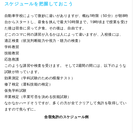
スケジュールを把握しておこう
自動車学校によって微妙に違いがありますが、概ね1時限（50分）が朝8時
台からスタートし、昼食を挟んで最大10時限まで。19時頃まで授業を受け
た後は宿舎に戻って夕食。その後は、自由です。
どこのコマに何の講習が入るかは人によって違いますが、入校後には、
適正検査（状況判断能力や視力・聴力の検査）
学科教習
技能教習
応急救護
このような講習や検査を受けます。 そして2週間の間には、以下のような
試験が待っています。
効果測定（学科試験のための模擬テスト）
修了検定（運転技能の検定）
仮免学科試験
卒業検定（卒業可否を決める技能試験）
なかなかハードそうですが、多くの方が全てクリアして免許を取得してい
ますので焦らずに。
合宿免許のスケジュール例