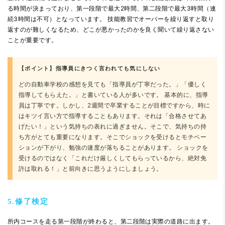
る時間が決まっており、第一段階で最大2時間、第二段階で最大3時間（連
続3時間は不可）となっています。 技能教習でオーバーを繰り返すと取り
返すのが難しくなるため、どこが悪かったのかを良く聞いて繰り返さない
ことが重要です。
【ポイント】指導員にきつく言われても気にしない
どの自動車学校の感想を見ても「指導員が丁寧だった。」「優しく
指導してもらえた。」と書いている人が多いです。 基本的に、指導
員は丁寧です。しかし、2週間で卒業することが目標ですから、時に
はキツイ言い方で指導することもあります。それは「合格させてあ
げたい！」という気持ちの表れに過ぎません。そこで、気持ちの持
ち方がとても重要になります。そこでショックを受けるとモチベー
ションが下がり、勉強の速度が落ちることがあります。 ショックを
受けるのではなく「これだけ厳しくしてもらっているから、絶対免
許は取れる！」と前向きに思うようにしましょう。
5.修了検定
所内コースを走る第一段階が終わると、第二段階は実際の道路に出ます。