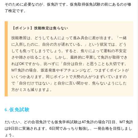
そのために必要なのが、仮免許です。仮免取得仮免試験の前にあるのが修
了検定です。
【ポイント】技能検定は焦らない
技能教習は、どうしても人によって進み具合に差が出ます。「一緒
に入所したのに、自分の方が遅れている。」という状況では、どう
しても焦ってしまうでしょう。すると、焦りによって運転の不安定
さや雑さが出ることも。 しかし、最終的に卒業して免許が取得でき
ればOKですから、比べずに「自分は自分」と思うことも大切です。
MT免許の場合、坂道発進やギアチェンジなど、つまずくポイントが
いくつかあります。同じポイントで大勢の人がつまずいていますの
で「自分だけではない」と自分に言い聞かせ、焦らないようにした
方がミスも減りますよ。
6.仮免試験
だいたい、どの合宿免許でも仮免学科試験はAT免許の場合7日目、MT免許
は9日目に実施されます。6日間でみっちり勉強し、一発合格を目指しまし
ょう。