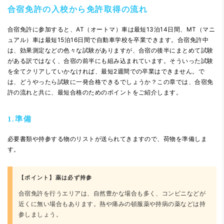
合宿免許の入校から免許取得の流れ
合宿免許に参加すると、AT（オートマ）車は最短13泊14日間、MT（マニ
ュアル）車は最短15泊16日間で自動車学校を卒業できます。合宿免許中
は、効果測定などの色々な試験がありますが、合宿の後半にまとめて試験
がある訳ではなく、合宿の前半にも組み込まれています。そういった試験
を全てクリアしていかなければ、最短2週間での卒業はできません。で
は、どうやったら試験に一発合格できるでしょうか？この章では、合宿免
許の流れと共に、最短合格のためのポイントをご紹介します。
1.準備
必要書類や持参する物のリストが送られてきますので、荷物を準備しま
す。
【ポイント】薬は必ず持参
合宿免許を行うエリアは、自然豊かな場合も多く、コンビニなどが
近くに無い場合もあります。熱や痛みの頓服薬や持病の薬などは持
参しましょう。