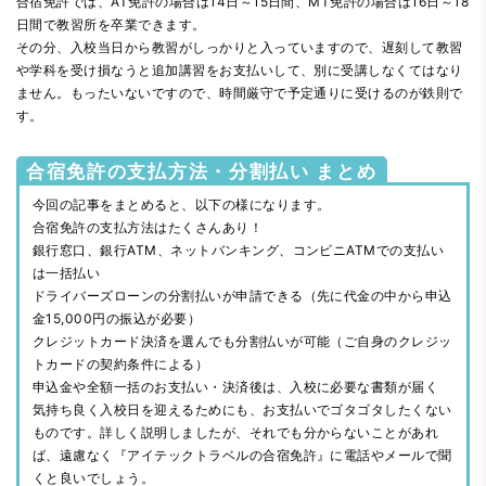
合宿免許では、AT免許の場合は14日～15日間、MT免許の場合は16日～18
日間で教習所を卒業できます。
その分、入校当日から教習がしっかりと入っていますので、遅刻して教習
や学科を受け損なうと追加講習をお支払いして、別に受講しなくてはなり
ません。もったいないですので、時間厳守で予定通りに受けるのが鉄則で
す。
合宿免許の支払方法・分割払い まとめ
今回の記事をまとめると、以下の様になります。
合宿免許の支払方法はたくさんあり！
銀行窓口、銀行ATM、ネットバンキング、コンビニATMでの支払い
は一括払い
ドライバーズローンの分割払いが申請できる（先に代金の中から申込
金15,000円の振込が必要）
クレジットカード決済を選んでも分割払いが可能（ご自身のクレジッ
トカードの契約条件による）
申込金や全額一括のお支払い・決済後は、入校に必要な書類が届く
気持ち良く入校日を迎えるためにも、お支払いでゴタゴタしたくない
ものです。詳しく説明しましたが、それでも分からないことがあれ
ば、遠慮なく『アイテックトラベルの合宿免許』に電話やメールで聞
くと良いでしょう。