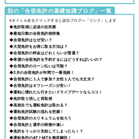
別の「合宿免許の基礎知識ブログ」一覧
※タイトル名をクリックすると該当ブログへ「リンク」します
◆免許取得に必須の住民票
◆最短日数の合宿免許校特集
◆合宿免許はなぜ安い？
◆大型免許をお得に取る方法は？
◆合宿免許の料金はどれくらいが普通？
◆希望の合宿免許を予約するにはどうすればいいの？
◆合宿免許のローン払いは可能？
◆2月の合宿免許が年間で一番混雑！
◆合宿免許に１人で参加？女性１人でも大丈夫？
◆合宿免許はオフシーズンが安い！
◆運転に慣れたら行きたいドライブデートならココ！
◆免許取り消しと再取得
◆高校生でも運転免許は取れる？
◆運転免許試験の流れを把握！
◆合宿免許のカリキュラムを知ろう
◆合宿免許と通学の特徴や違い
◆免許をうっかり失効してしまったら！？
◆運転免許のATとMTを徹底解説！