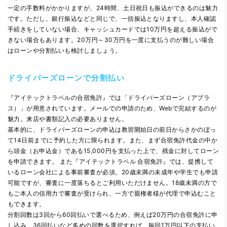
一定の手数料がかかりますが、24時間、土日祝日も振込ができるのは魅力
です。ただし、銀行振込などと同じで、一括振込となりますし、本人確認
手続きをしていない場合、キャッシュカードでは10万円を超える振込がで
きない場合もあります。20万円～30万円を一度に支払うのが難しい場合
はローンや分割払いも検討しましょう。
ドライバーズローンで分割払い
『アイテックトラベルの合宿免許』では「ドライバーズローン（アプラ
ス）」が用意されています。メールでの申請のため、Webで完結するのが
魅力。来店や書類記入の必要ありません。
基本的に、ドライバーズローンの申込は教習開始日の前日からさかのぼっ
て14日前までに予約した方に限られます。また、まず合宿免許代金の中か
ら頭金（お申込金）である15,000円を支払った上で、残金に対してローン
を申請できます。 また『アイテックトラベル 合宿免許』では、提携して
いるローン会社による事前審査が必須。20歳未満の未成年や学生でも申請
可能ですが、審査に一度落ちるとご利用いただけません。18歳未満の方で
もご本人の信用力で審査が受けられ、一方で親権者様が代理で申込むこと
もできます。
分割回数は3回から60回払いで選べるため、例えば20万円の合宿免許に申
し込み、36回払いなど多めの回数を選択すれば、毎回1万円以下の支払い