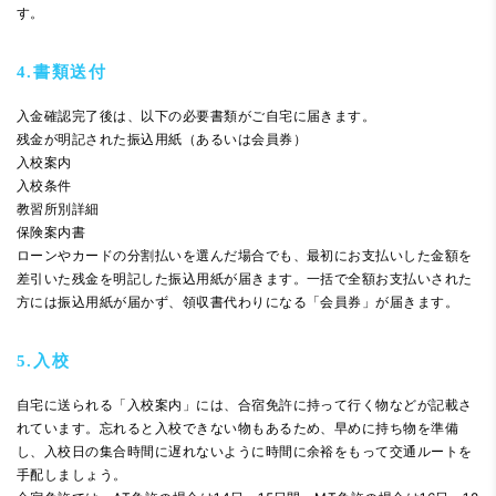
す。
4.書類送付
入金確認完了後は、以下の必要書類がご自宅に届きます。
残金が明記された振込用紙（あるいは会員券）
入校案内
入校条件
教習所別詳細
保険案内書
ローンやカードの分割払いを選んだ場合でも、最初にお支払いした金額を
差引いた残金を明記した振込用紙が届きます。一括で全額お支払いされた
方には振込用紙が届かず、領収書代わりになる「会員券」が届きます。
5.入校
自宅に送られる「入校案内」には、合宿免許に持って行く物などが記載さ
れています。忘れると入校できない物もあるため、早めに持ち物を準備
し、入校日の集合時間に遅れないように時間に余裕をもって交通ルートを
手配しましょう。